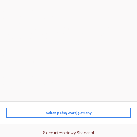
</div>
</div>
<div class="tile t3">
<div class="ico" aria-hidden="true">
<!-- zwrot (pętla) -->
<svg viewBox="0 0 24 24"><path d="M16 8a6 6 0 1 0 4 6" fill="none"
stroke="white" stroke-width="2" stroke-linecap="round"/><path d="M16
3v5h5" fill="none" stroke="white" stroke-width="2" stroke-linecap="round"/>
</svg>
</div>
<div class="txt">
<strong>Zwrot do 14 dni</strong><br> bez podania przyczyny
</div>
</div>
<div class="tile t4">
<div class="ico" aria-hidden="true">
<!-- karta/p
pokaż pełną wersję strony
Sklep internetowy Shoper.pl