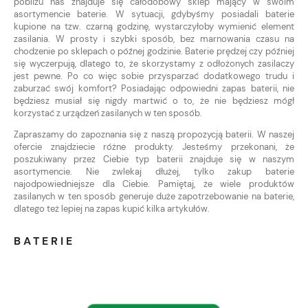
pobliżu nas znajduje się całodobowy sklep mający w swoim
asortymencie baterie. W sytuacji, gdybyśmy posiadali baterie
kupione na tzw. czarną godzinę, wystarczyłoby wymienić element
zasilania. W prosty i szybki sposób, bez marnowania czasu na
chodzenie po sklepach o późnej godzinie. Baterie prędzej czy później
się wyczerpują, dlatego to, że skorzystamy z odłożonych zasilaczy
jest pewne. Po co więc sobie przysparzać dodatkowego trudu i
zaburzać swój komfort? Posiadając odpowiedni zapas baterii, nie
będziesz musiał się nigdy martwić o to, że nie będziesz mógł
korzystać z urządzeń zasilanych w ten sposób.
Zapraszamy do zapoznania się z naszą propozycją baterii. W naszej
ofercie znajdziecie różne produkty. Jesteśmy przekonani, że
poszukiwany przez Ciebie typ baterii znajduje się w naszym
asortymencie. Nie zwlekaj dłużej, tylko zakup baterie
najodpowiedniejsze dla Ciebie. Pamiętaj, że wiele produktów
zasilanych w ten sposób generuje duże zapotrzebowanie na baterie,
dlatego też lepiej na zapas kupić kilka artykułów.
BATERIE