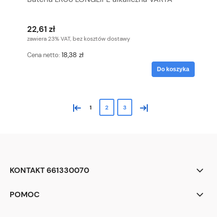
22,61 zł
zawiera 23% VAT, bez kosztów dostawy
18,38 zł
Cena netto:
Do koszyka
«
»
1
2
3
KONTAKT 661330070
POMOC