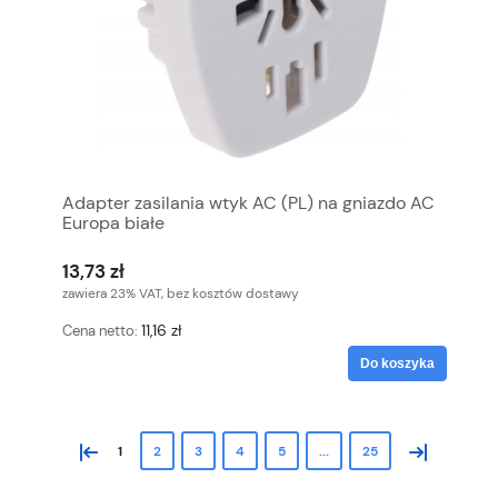
Adapter zasilania wtyk AC (PL) na gniazdo AC
Europa białe
13,73 zł
zawiera 23% VAT, bez kosztów dostawy
11,16 zł
Cena netto:
Do koszyka
«
»
1
2
3
4
5
...
25