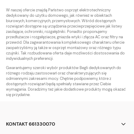
W naszej ofercie znajdą Państwo osprzęt elektrotechniczny
dedykowany do użytku domowego, jak również w obiektach
biurowych, komercyjnych, przemysłowych. Wśród dostępnych
rozwiązań dostępne są urządzenia przeciwprzepięciowe jak listwy
zasilające, ochronniki, rozgałęźniki. Ponadto proponujemy
przedłużacze i rozgałęziacze, gniazda wtyki i złącza AC oraz filtry na
przewód. Dla zagwarantowania kompleksowego charakteru ofercie
zaopatrzyliśmy ją także w osprzęt montażowy oraz różnego typu
czujniki. Tak rozbudowana oferta daje możliwości dostosowania do
indywidualnych preferencji.
Gwarantujemy szeroki wybór produktów Begli dedykowanych do
różnego rodzaju zastosowań oraz charakteryzujących się
odmiennymi zakresami mocy. Chętnie podpowiemy, które z
dostępnych rozwiązań będą spełniały stawiane przez Ciebie
wymagania. Doradzimy też jakie dodatkowe produkty mogą okazać
się przydatne.
KONTAKT 661330070