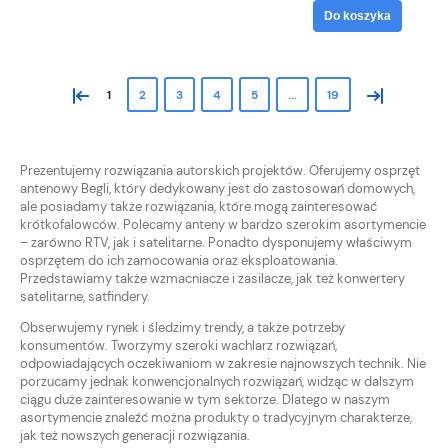
Do koszyka
«
»
1
2
3
4
5
...
19
Prezentujemy rozwiązania autorskich projektów. Oferujemy osprzęt
antenowy Begli, który dedykowany jest do zastosowań domowych,
ale posiadamy także rozwiązania, które mogą zainteresować
krótkofalowców. Polecamy anteny w bardzo szerokim asortymencie
– zarówno RTV, jak i satelitarne. Ponadto dysponujemy właściwym
osprzętem do ich zamocowania oraz eksploatowania.
Przedstawiamy także wzmacniacze i zasilacze, jak też konwertery
satelitarne, satfindery.
Obserwujemy rynek i śledzimy trendy, a także potrzeby
konsumentów. Tworzymy szeroki wachlarz rozwiązań,
odpowiadających oczekiwaniom w zakresie najnowszych technik. Nie
porzucamy jednak konwencjonalnych rozwiązań, widząc w dalszym
ciągu duże zainteresowanie w tym sektorze. Dlatego w naszym
asortymencie znaleźć można produkty o tradycyjnym charakterze,
jak też nowszych generacji rozwiązania.