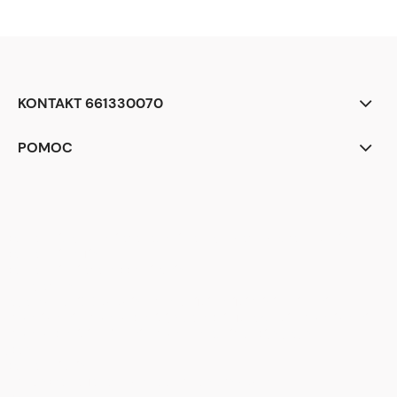
KONTAKT 661330070
POMOC
<div class="begli-tiles" aria-label="Dlaczego warto wybrać BEGLI">
<div class="tile t1">
<div class="ico" aria-hidden="true">
<!-- zegar -->
<svg viewBox="0 0 24 24"><circle cx="12" cy="12" r="9" fill="none"
stroke="white" stroke-width="2"/><path d="M12 7v5l3 2" stroke="white"
stroke-width="2" fill="none" stroke-linecap="round"/></svg>
</div>
<div class="txt">
<strong>Realizacja zamówienia</strong><br> w 24 h