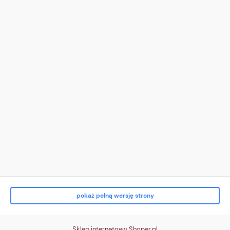
</div>
</div>
<div class="tile t3">
<div class="ico" aria-hidden="true">
<!-- zwrot (pętla) -->
<svg viewBox="0 0 24 24"><path d="M16 8a6 6 0 1 0 4 6" fill="none"
stroke="white" stroke-width="2" stroke-linecap="round"/><path d="M16
3v5h5" fill="none" stroke="white" stroke-width="2" stroke-linecap="round"/>
</svg>
</div>
<div class="txt">
<strong>Zwrot do 14 dni</strong><br> bez podania przyczyny
</div>
</div>
<div class="tile t4">
<div class="ico" aria-hidden="true">
<!-- karta/p
pokaż pełną wersję strony
Sklep internetowy Shoper.pl