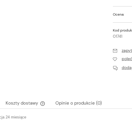
Ocena:
Kod produk
01741
zapyt
pole
dodaj
Koszty dostawy
Opinie o produkcie (0)
ja 24 miesiące
Cena nie zawiera ewentualnych kosztów
płatności