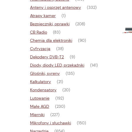
Anteny i osprzęt antenowy
(332)
Atrapy kamer
(1)
Bezpieczniki, oprawki
(208)
CB Radio
(83)
Chemia dla elektroniki
(90)
Cyfryzacja
(38)
Dekodery DVB-T2
(9)
Diody, diody LED, przekaźniki
(141)
Głośniki, syreny
(135)
Kalkulatory
(21)
Kondensatory
(20)
Lutowanie
(192)
Małe AGD
(230)
Mierniki
(227)
Mikrofony i słuchawki
(150)
Narzędzia
(654)