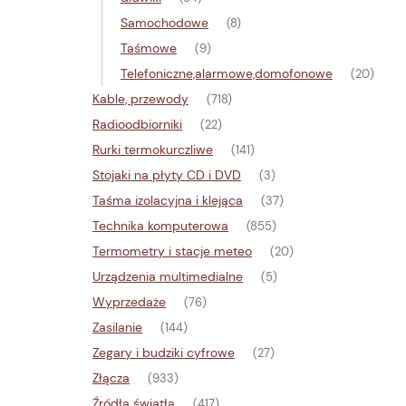
Samochodowe
(8)
Taśmowe
(9)
Telefoniczne,alarmowe,domofonowe
(20)
Kable, przewody
(718)
Radioodbiorniki
(22)
Rurki termokurczliwe
(141)
Stojaki na płyty CD i DVD
(3)
Taśma izolacyjna i klejąca
(37)
Technika komputerowa
(855)
Termometry i stacje meteo
(20)
Urządzenia multimedialne
(5)
Wyprzedaże
(76)
Zasilanie
(144)
Zegary i budziki cyfrowe
(27)
Złącza
(933)
Źródła światła
(417)