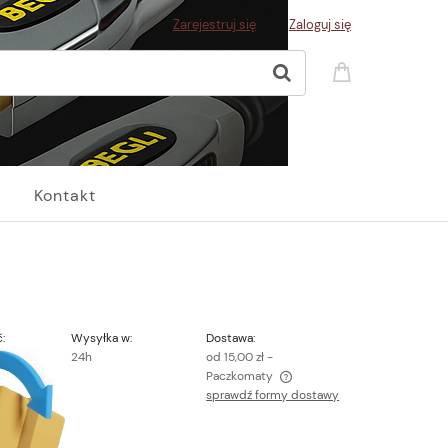
Zarejestruj się
Zaloguj się
Kontakt
:
Wysyłka w:
Dostawa:
24h
od 15,00 zł
-
Paczkomaty
sprawdź formy dostawy
Cena nie zawiera ewentualnych kosztów
płatności