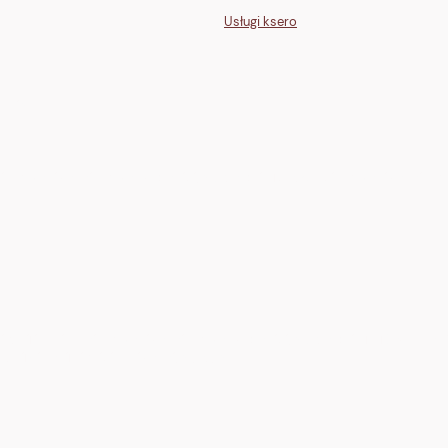
Usługi ksero
GLI">
one" stroke="white" stroke-width="2"/><path d="M12 7v5l3 2" stroke="white" st
" rx="1" fill="none" stroke="white" stroke-width="2"/><path d="M13 10h4l3 3h3
cx="19" cy="17" r="2" fill="white"/></svg>