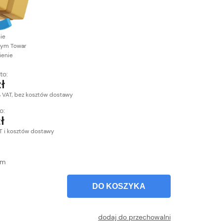
nie
ym Towar
enie
to:
ł
% VAT, bez kosztów dostawy
o:
ł
T i kosztów dostawy
m
DO KOSZYKA
dodaj do przechowalni