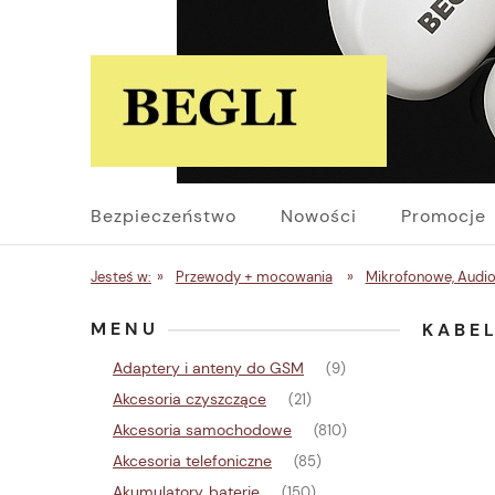
Bezpieczeństwo
Nowości
Promocje
Jesteś w:
»
Przewody + mocowania
»
Mikrofonowe, Audio
MENU
KABEL
Adaptery i anteny do GSM
(9)
Akcesoria czyszczące
(21)
Akcesoria samochodowe
(810)
Akcesoria telefoniczne
(85)
Akumulatory, baterie
(150)