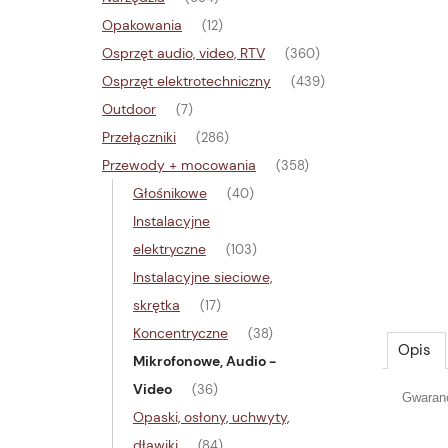
Opakowania
(12)
Osprzęt audio, video, RTV
(360)
Osprzęt elektrotechniczny
(439)
Outdoor
(7)
Przełączniki
(286)
Przewody + mocowania
(358)
Głośnikowe
(40)
Instalacyjne
elektryczne
(103)
Instalacyjne sieciowe,
skrętka
(17)
Koncentryczne
(38)
Opis
Mikrofonowe, Audio -
Video
(36)
Gwaranc
Opaski, osłony, uchwyty,
dławiki
(84)