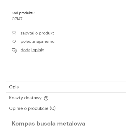
Kod produktu:
07147
zapytaj o produkt
poleć znajomemu
dodaj opinię
Opis
Koszty dostawy
Cena nie zawiera ewentualnych kosztów płatności
Opinie o produkcie (0)
Kompas busola metalowa