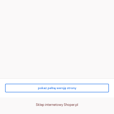
<div class="tile t3">
<div class="ico" aria-hidden="true">
<!-- zwrot (pętla) -->
<svg viewBox="0 0 24 24"><path d="M16 8a6 6 0 1 0 4 6" fill="none"
stroke="white" stroke-width="2" stroke-linecap="round"/><path d="M16
3v5h5" fill="none" stroke="white" stroke-width="2" stroke-linecap="round"/>
</svg>
</div>
<div class="txt">
<strong>Zwrot do 14 dni</strong><br> bez podania przyczyny
</div>
</div>
<div class="tile t4">
<div class="ico" aria-hidden="true">
<!-- karta/p
pokaż pełną wersję strony
Sklep internetowy Shoper.pl