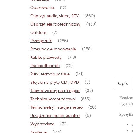
Opakowania
(12)
Osprzęt audio, video, RTV
(360)
Osprzęt elektrotechniczny
(439)
Outdoor
(7)
Przełączniki
(286)
Przewody + mocowania
(358)
Kable, przewody
(718)
Radioodbiorniki
(22)
Rurki termokurczliwe
(141)
Stojaki na płyty CD i DVD
(3)
Opis
Taśma izolacyjna i klejąca
(37)
Kondens
Technika komputerowa
(855)
myjkach
Termometry i stacje meteo
(20)
Specyfi
Urządzenia multimedialne
(5)
Wyprzedaże
(76)
Zasilanie
(144)