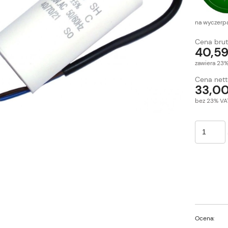
na wyczerp
Cena brut
40,59
zawiera 23
Cena nett
33,00
bez 23% VA
Ocena: