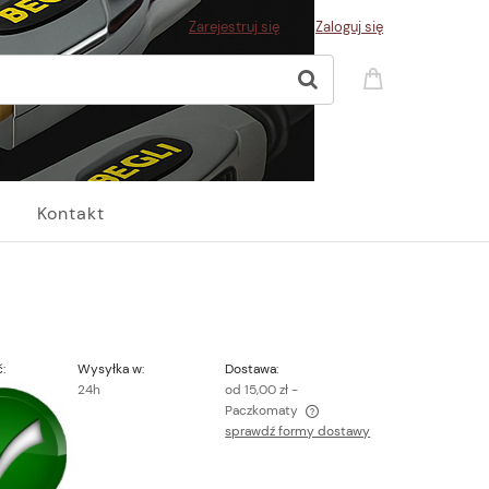
Zarejestruj się
Zaloguj się
Kontakt
:
Wysyłka w:
Dostawa:
24h
od 15,00 zł
-
Paczkomaty
sprawdź formy dostawy
Cena nie zawiera ewentualnych kosztów
płatności