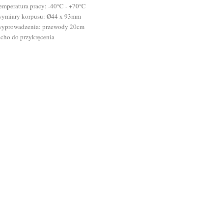
temperatura pracy: -40℃ - +70℃
wymiary korpusu: Ø44 x 93mm
wyprowadzenia: przewody 20cm
cho do przykręcenia