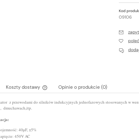
Kod produk
09106
zapyt
pole
dodaj
Koszty dostawy
Opinie o produkcie (0)
ator z przewodami do silników indukcyjnych jednofazowych stosowanych w wenty
Cena nie zawiera ewentualnych kosztów
, dmuchawach,itp.
płatności
kacja:
pojemność: 40µF, ±5%
napięcie: 450V AC