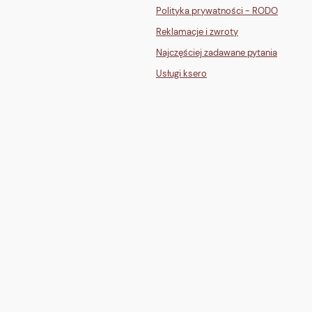
Polityka prywatności - RODO
Reklamacje i zwroty
Najczęściej zadawane pytania
Usługi ksero
GLI">
one" stroke="white" stroke-width="2"/><path d="M12 7v5l3 2" stroke="white" st
" rx="1" fill="none" stroke="white" stroke-width="2"/><path d="M13 10h4l3 3h3
cx="19" cy="17" r="2" fill="white"/></svg>