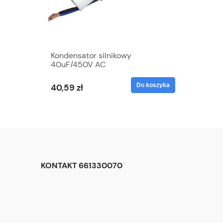
Kondensator silnikowy
40uF/450V AC
Do koszyka
40,59 zł
KONTAKT 661330070