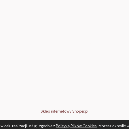
none" stroke="white" stroke-width="2" stroke-linecap="round"/><path d="M16 
Sklep internetowy Shoper.pl
 celu realizacji usług i zgodnie z
Polityką Plików Cookies
. Możesz określić