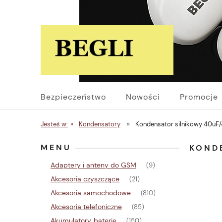
Bezpieczeństwo
Nowości
Promocje
Jesteś w:
»
Kondensatory
»
Kondensator silnikowy 40uF
MENU
KOND
Adaptery i anteny do GSM
(9)
Akcesoria czyszczące
(21)
Akcesoria samochodowe
(810)
Akcesoria telefoniczne
(85)
Akumulatory, baterie
(150)