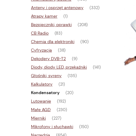
Anteny i osprzęt antenowy
(332)
Atrapy kamer
(1)
Bezpieczniki, oprawki
(208)
CB Radio
(83)
Chemia dla elektroniki
(90)
Cyfryzacja
(38)
Dekodery DVB-T2
(9)
Diody, diody LED, przekaźniki
(141)
Głośniki, syreny
(135)
Kalkulatory
(21)
Kondensatory
(20)
Lutowanie
(192)
Małe AGD
(230)
Mierniki
(227)
Mikrofony i słuchawki
(150)
Narzędzia
(654)