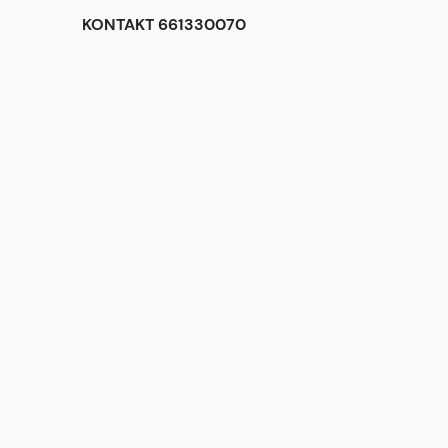
KONTAKT 661330070
<div class="begli-tiles" aria-label="Dlaczego warto wybrać BE
<div class="tile t1">
<div class="ico" aria-hidden="true">
<!-- zegar -->
<svg viewBox="0 0 24 24"><circle cx="12" cy="12" r="9" fill="n
</div>
<div class="txt">