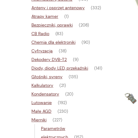
Anteny i osprzęt antenowy
(332)
Atrapy kamer
(1)
Bezpieczniki, oprawki
(208)
CB Radio
(83)
Chemia dla elektroniki
(90)
Cyfryzacja
(38)
Dekodery DVB-T2
(9)
Diody, diody LED, przekaźniki
(141)
Głośniki, syreny
(135)
Kalkulatory
(21)
Kondensatory
(20)
Lutowanie
(192)
Małe AGD
(230)
Mierniki
(227)
Parametrów
elektrycznych
(157)