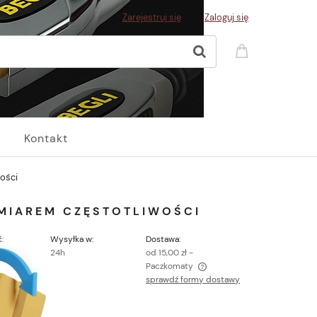
Zarejestruj się
Zaloguj się
Kontakt
ości
MIAREM CZĘSTOTLIWOŚCI
:
Wysyłka w:
Dostawa:
24h
od 15,00 zł
-
Paczkomaty
sprawdź formy dostawy
Cena nie zawiera ewentualnych kosztów
płatności