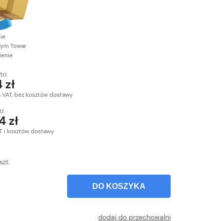
nie
ym Towar
enie
to:
 zł
% VAT, bez kosztów dostawy
o:
4 zł
T i kosztów dostawy
szt.
DO KOSZYKA
dodaj do przechowalni