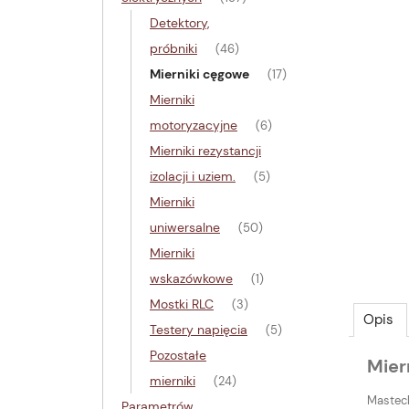
Detektory,
próbniki
(46)
Mierniki cęgowe
(17)
Mierniki
motoryzacyjne
(6)
Mierniki rezystancji
izolacji i uziem.
(5)
Mierniki
uniwersalne
(50)
Mierniki
wskazówkowe
(1)
Mostki RLC
(3)
Opis
Testery napięcia
(5)
Pozostałe
Mier
mierniki
(24)
Mastech
Parametrów