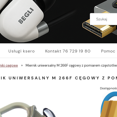
Usługi ksero
Kontakt 76 729 19 80
Pomoc
niki cęgowe
»
Miernik uniwersalny M 266F cęgowy z pomiarem częstotliw
NIK UNIWERSALNY M 266F CĘGOWY Z PO
Dostępność