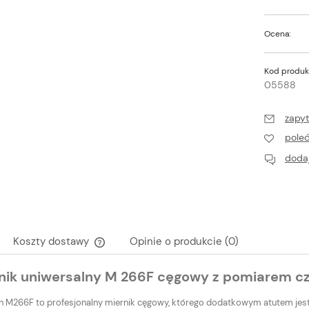
Ocena:
Kod produk
05588
zapyt
pole
dodaj
Koszty dostawy
Opinie o produkcie (0)
nik uniwersalny M 266F cęgowy z pomiarem cz
Cena nie zawiera ewentualnych kosztów
płatności
 M266F to profesjonalny miernik cęgowy, którego dodatkowym atutem jest p