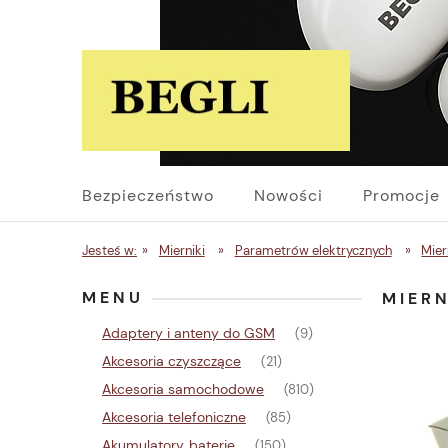
Bezpieczeństwo
Nowości
Promocje
Jesteś w:
»
Mierniki
»
Parametrów elektrycznych
»
Mier
MENU
MIER
Adaptery i anteny do GSM
(9)
Akcesoria czyszczące
(21)
Akcesoria samochodowe
(810)
Akcesoria telefoniczne
(85)
Akumulatory, baterie
(150)