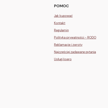
POMOC
Jak kupować
Kontakt
Regulamin
Polityka prywatności - RODO
Reklamacje i zwroty
Najczęściej zadawane pytania
Usługi ksero
GLI">
one" stroke="white" stroke-width="2"/><path d="M12 7v5l3 2" stroke="white" st