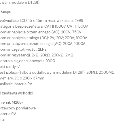
owym modułem DT261).
kacja:
wyświetlacz LCD: 15 x 45mm max. wskazanie 1999
ategoria bezpieczeństwa: CAT II 1000V, CAT III 600V
pomiar napięcia przemiennego (AC): 200V; 750V
pomiar napięcia stałego (DC): 2V; 20V; 200V; 1000V
pomiar natężenia przemiennego (AC): 200A; 1000A
pomiar częstotliwości: 2kHz
pomiar rezystancji: 2kΩ; 20kΩ; 200kΩ; 2MΩ
kontrola ciągłości obwodu: 200Ω
est diody: √
test izolacji (tylko z dodatkowym modułem DT261): 20MΩ; 2000MΩ
wymiary: 70 x 230 x 37mm
asilanie: bateria 9V
d zestawu wchodzi:
miernik M266F
przewody pomiarowe
bateria 9V
tui