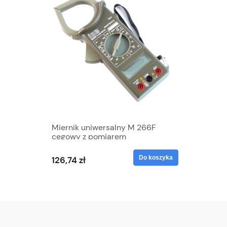
Miernik uniwersalny M 266F
cęgowy z pomiarem
częstotliwości
Do koszyka
126,74 zł