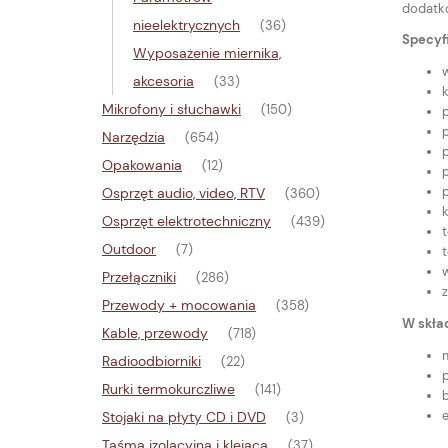
dodatk
nieelektrycznych
(36)
Specyfi
Wyposażenie miernika,
akcesoria
(33)
k
Mikrofony i słuchawki
(150)
Narzędzia
(654)
Opakowania
(12)
Osprzęt audio, video, RTV
(360)
Osprzęt elektrotechniczny
(439)
t
Outdoor
(7)
Przełączniki
(286)
z
Przewody + mocowania
(358)
W skła
Kable, przewody
(718)
Radioodbiorniki
(22)
Rurki termokurczliwe
(141)
e
Stojaki na płyty CD i DVD
(3)
Taśma izolacyjna i klejąca
(37)