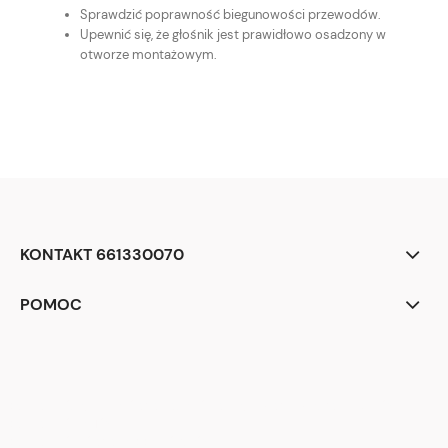
Sprawdzić poprawność biegunowości przewodów.
Upewnić się, że głośnik jest prawidłowo osadzony w
otworze montażowym.
KONTAKT 661330070
POMOC
<div class="begli-tiles" aria-label="Dlaczego warto wybrać BEGLI">
<div class="tile t1">
<div class="ico" aria-hidden="true">