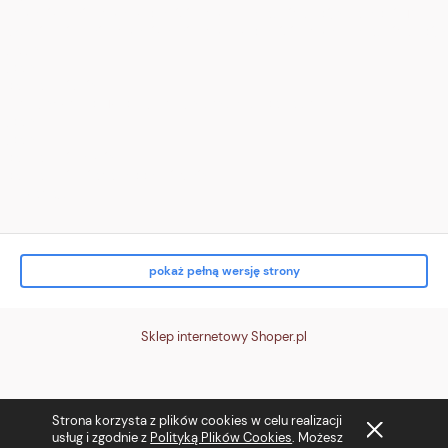
stroke="white" stroke-width="2" stroke-linecap="round"/><path d="M16
3v5h5" fill="none" stroke="white" stroke-width="2" stroke-linecap="round"/>
</svg>
</div>
<div class="txt">
<strong>Zwrot do 14 dni</strong><br> bez podania przyczyny
</div>
</div>
<div class="tile t4">
<div class="ico" aria-hidden="true">
<!-- karta/p
pokaż pełną wersję strony
Sklep internetowy Shoper.pl
Strona korzysta z plików cookies w celu realizacji
usług i zgodnie z
Polityką Plików Cookies
. Możesz