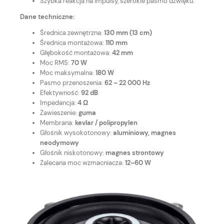
Szybka reakcja na impulsy, szerokie pasmo dźwięku.
Dane techniczne:
Średnica zewnętrzna:
130 mm (13 cm)
Średnica montażowa:
110 mm
Głębokość montażowa:
42 mm
Moc RMS:
70 W
Moc maksymalna:
180 W
Pasmo przenoszenia:
62 – 22 000 Hz
Efektywność:
92 dB
Impedancja:
4 Ω
Zawieszenie:
guma
Membrana:
kevlar / polipropylen
Głośnik wysokotonowy:
aluminiowy, magnes
neodymowy
Głośnik niskotonowy:
magnes strontowy
Zalecana moc wzmacniacza:
12–60 W