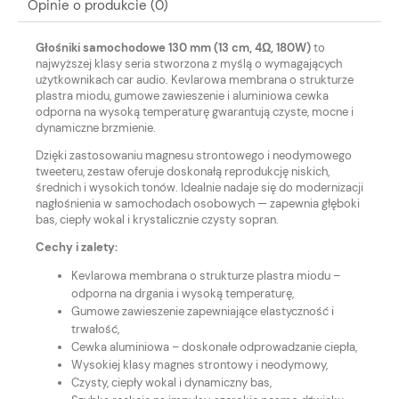
Opinie o produkcie (0)
Głośniki samochodowe 130 mm (13 cm, 4Ω, 180W)
to
najwyższej klasy seria stworzona z myślą o wymagających
użytkownikach car audio. Kevlarowa membrana o strukturze
plastra miodu, gumowe zawieszenie i aluminiowa cewka
odporna na wysoką temperaturę gwarantują czyste, mocne i
dynamiczne brzmienie.
Dzięki zastosowaniu magnesu strontowego i neodymowego
tweeteru, zestaw oferuje doskonałą reprodukcję niskich,
średnich i wysokich tonów. Idealnie nadaje się do modernizacji
nagłośnienia w samochodach osobowych — zapewnia głęboki
bas, ciepły wokal i krystalicznie czysty sopran.
Cechy i zalety:
Kevlarowa membrana o strukturze plastra miodu –
odporna na drgania i wysoką temperaturę,
Gumowe zawieszenie zapewniające elastyczność i
trwałość,
Cewka aluminiowa – doskonałe odprowadzanie ciepła,
Wysokiej klasy magnes strontowy i neodymowy,
Czysty, ciepły wokal i dynamiczny bas,