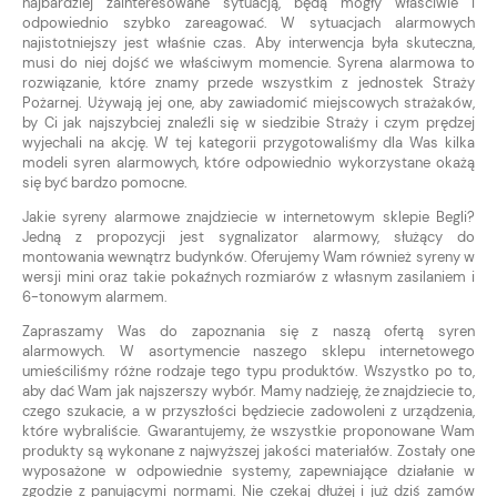
najbardziej zainteresowane sytuacją, będą mogły właściwie i
odpowiednio szybko zareagować. W sytuacjach alarmowych
najistotniejszy jest właśnie czas. Aby interwencja była skuteczna,
musi do niej dojść we właściwym momencie. Syrena alarmowa to
rozwiązanie, które znamy przede wszystkim z jednostek Straży
Pożarnej. Używają jej one, aby zawiadomić miejscowych strażaków,
by Ci jak najszybciej znaleźli się w siedzibie Straży i czym prędzej
wyjechali na akcję. W tej kategorii przygotowaliśmy dla Was kilka
modeli syren alarmowych, które odpowiednio wykorzystane okażą
się być bardzo pomocne.
Jakie syreny alarmowe znajdziecie w internetowym sklepie Begli?
Jedną z propozycji jest sygnalizator alarmowy, służący do
montowania wewnątrz budynków. Oferujemy Wam również syreny w
wersji mini oraz takie pokaźnych rozmiarów z własnym zasilaniem i
6-tonowym alarmem.
Zapraszamy Was do zapoznania się z naszą ofertą syren
alarmowych. W asortymencie naszego sklepu internetowego
umieściliśmy różne rodzaje tego typu produktów. Wszystko po to,
aby dać Wam jak najszerszy wybór. Mamy nadzieję, że znajdziecie to,
czego szukacie, a w przyszłości będziecie zadowoleni z urządzenia,
które wybraliście. Gwarantujemy, że wszystkie proponowane Wam
produkty są wykonane z najwyższej jakości materiałów. Zostały one
wyposażone w odpowiednie systemy, zapewniające działanie w
zgodzie z panującymi normami. Nie czekaj dłużej i już dziś zamów