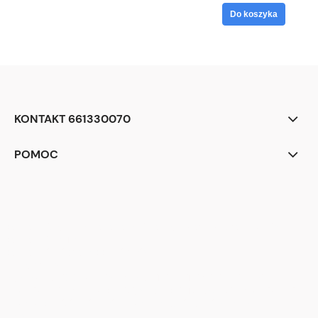
Do koszyka
KONTAKT 661330070
POMOC
<div class="begli-tiles" aria-label="Dlaczego warto wybrać BEGLI">
<div class="tile t1">
<div class="ico" aria-hidden="true">
<!-- zegar -->
<svg viewBox="0 0 24 24"><circle cx="12" cy="12" r="9" fill="none"
stroke="white" stroke-width="2"/><path d="M12 7v5l3 2" stroke="white"
stroke-width="2" fill="none" stroke-linecap="round"/></svg>
</div>