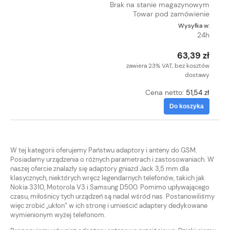
Brak na stanie magazynowym
Towar pod zamówienie
Wysyłka w:
24h
63,39 zł
zawiera 23% VAT, bez kosztów
dostawy
Cena netto:
51,54 zł
Do koszyka
W tej kategorii oferujemy Państwu adaptory i anteny do GSM.
Posiadamy urządzenia o różnych parametrach i zastosowaniach. W
naszej ofercie znalazły się adaptory gniazd Jack 3,5 mm dla
klasycznych, niektórych wręcz legendarnych telefonów, takich jak
Nokia 3310, Motorola V3 i Samsung D500. Pomimo upływającego
czasu, miłośnicy tych urządzeń są nadal wśród nas. Postanowiliśmy
więc zrobić „ukłon” w ich stronę i umieścić adaptery dedykowane
wymienionym wyżej telefonom.