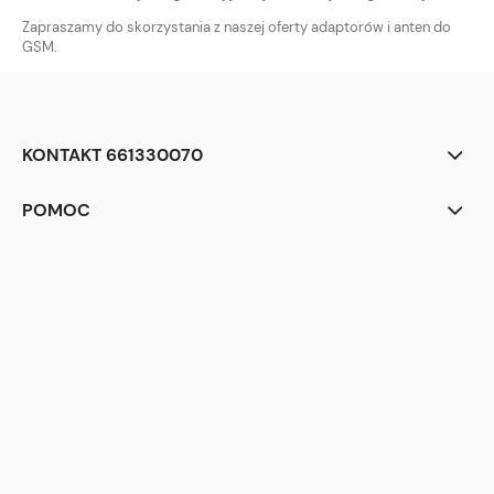
Zapraszamy do skorzystania z naszej oferty adaptorów i anten do
GSM.
KONTAKT 661330070
POMOC
<div class="begli-tiles" aria-label="Dlaczego warto wybrać BEGLI">
<div class="tile t1">
<div class="ico" aria-hidden="true">
<!-- zegar -->
<svg viewBox="0 0 24 24"><circle cx="12" cy="12" r="9" fill="none"
stroke="white" stroke-width="2"/><path d="M12 7v5l3 2" stroke="white"
stroke-width="2" fill="none" stroke-linecap="round"/></svg>
</div>
<div class="txt">