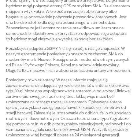
Proponujemy również adaptery antenowe przejściowe. Dzięki niemu
będziesz mógł połączyć antenę GPS ze stykiem SMA-B z elementem
mającym wtyk Fakra. Wiele osób nie zdaje sobie sprawy albo
bagatelizuje odpowiednie połączenie przewodów antenowych. Jest
ono bardzo istotne dla sygnału odbieranego w samochodzie.
Zapewniamy, że jeśli antena zostanie prawidłowo umieszczona na
samochodzie i dodatkowo skorzystasz z odpowiedniego adaptera
to będziesz mógł cieszyć się wysoką jakością bez zakłóceń.
Poszukujesz adapteru GSM? Nic się nie bój, u nas go znajdziesz. W
naszym asortymencie posiadamy konektory ze złączem SMA do
modemów marki Huawei. Pasują one do modemów otrzymywanych
od Plusa i Cyfrowego Polsatu. Kabel ma odpowiednie wymiary.
Długość 10 cm pozwoli na swobodne połączenie anteny z modemem.
Posiadamy również anteny. W naszej ofercie znajduje się
zaawansowana, składająca się z wielu elementów antena kierunkowa
typu Yagi. Może ona współpracować z antenami o polaryzacji liniowej
zarówno pionowej, jak i poziomej. Jest lekka, więc może być
umieszczana na różnego rodzaju elementach. Opisywana antena
sprawi, że uzyskasz zasięg będąc nawet kilkanaście kilometrów od
stacji bazowej. Zaleca się jej stosowanie do odbioru fal o długościach
metrowych i decymetrowych. Oznacza to, że antena typu Yagi okaże
się pomocna m.in. w odbiorze sygnałów telewizyjnych, radiowych i do
wzmacniania sygnału sieci komórkowych GSM. Wszystkie produkty
umieszczone w tej kategorii objęte są 24 miesiącami gwarancji.