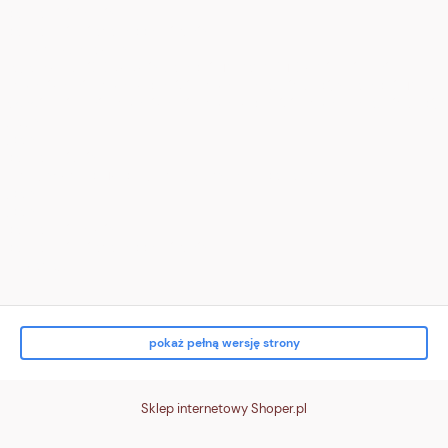
<div class="tile t3">
<div class="ico" aria-hidden="true">
<!-- zwrot (pętla) -->
<svg viewBox="0 0 24 24"><path d="M16 8a6 6 0 1 0 4 6" fill="none"
stroke="white" stroke-width="2" stroke-linecap="round"/><path d="M16
3v5h5" fill="none" stroke="white" stroke-width="2" stroke-linecap="round"/>
</svg>
</div>
<div class="txt">
<strong>Zwrot do 14 dni</strong><br> bez podania przyczyny
</div>
</div>
<div class="tile t4">
<div class="ico" aria-hidden="true">
<!-- karta/p
pokaż pełną wersję strony
Sklep internetowy Shoper.pl