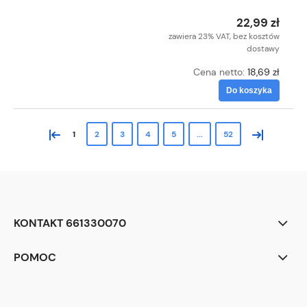
22,99 zł
zawiera 23% VAT, bez kosztów
dostawy
Cena netto:
18,69 zł
Do koszyka
«
»
1
2
3
4
5
...
52
KONTAKT 661330070
POMOC