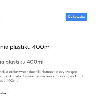
Do koszyka
y
nia plastiku 400ml
ia plastiku 400ml
adzie efektywne składniki skutecznie czyszczące
e. Szybko i efektywnie usuwa nawet uporczywy brud,
ność 400ml.
yłka w: