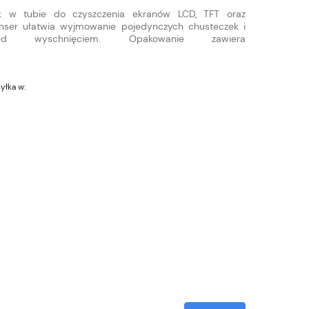
ek w tubie do czyszczenia ekranów LCD, TFT oraz
nser ułatwia wyjmowanie pojedynczych chusteczek i
ed wyschnięciem. Opakowanie zawiera
yłka w: