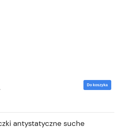
Do koszyka
y
czki antystatyczne suche