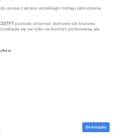
rudu usuwa z ekranu wszelkiego rodzaju zabrudzenia
LCD/TFT
pozwala utrzymać domowe lub biurowe
rzekłada się nie tylko na komfort użytkowania, ale
yłka w:
Do koszyka
y