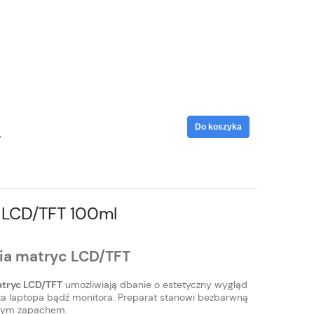
Do koszyka
y
 LCD/TFT 100ml
ia matryc LCD/TFT
atryc LCD/TFT
umożliwiają dbanie o estetyczny wygląd
za laptopa bądź monitora. Preparat stanowi bezbarwną
mnym zapachem.