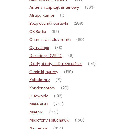
Anteny i osprzęt antenowy
(333)
Atrapy kamer
(1)
Bezpieczniki, oprawki
(208)
CB Radio
(83)
Chemia dla elektroniki
(90)
Cyfryzacja
(38)
Dekodery DVB-T2
(9)
Diody, diody LED, przekaźniki
(141)
Głośniki, syreny
(135)
Kalkulatory
(21)
Kondensatory
(20)
Lutowanie
(192)
Małe AGD
(230)
Mierniki
(227)
Mikrofony i słuchawki
(150)
Narzędzia
(654)