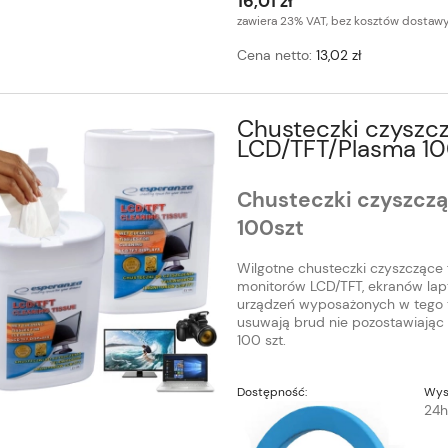
16,01 zł
zawiera 23% VAT, bez kosztów dostaw
Cena netto:
13,02 zł
Chusteczki czyszc
LCD/TFT/Plasma 10
Chusteczki czyszcz
100szt
Wilgotne chusteczki czyszczące 
monitorów LCD/TFT, ekranów lapt
urządzeń wyposażonych w tego t
usuwają brud nie pozostawiając 
100 szt.
Dostępność:
Wys
24h