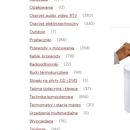
Opakowania
(12)
Osprzęt audio, video, RTV
(360)
Osprzęt elektrotechniczny
(440)
Outdoor
(7)
Przełączniki
(286)
Przewody + mocowania
(358)
Kable, przewody
(718)
Radioodbiorniki
(22)
Rurki termokurczliwe
(141)
Stojaki na płyty CD i DVD
(3)
Taśma izolacyjna i klejąca
(37)
Technika komputerowa
(856)
Termometry i stacje meteo
(20)
Urządzenia multimedialne
(5)
Wyprzedaże
(76)
Zasilanie
(144)