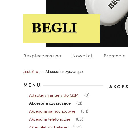
Bezpieczeństwo
Nowości
Promocje
Jesteś w:
»
Akcesoria czyszczące
MENU
AKCE
Adaptery i anteny do GSM
(9)
Akcesoria czyszczące
(21)
Akcesoria samochodowe
(811)
Akcesoria telefoniczne
(85)
Akumulatory, baterie
(150)