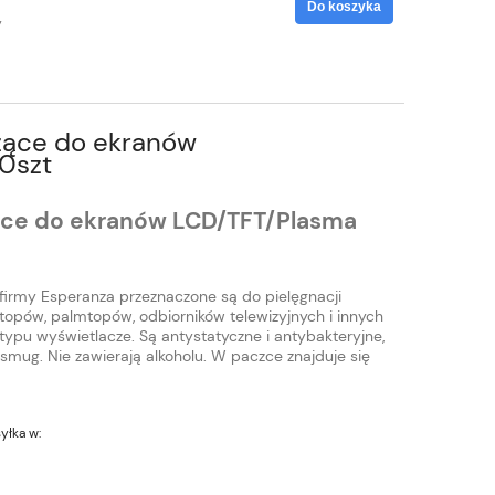
Do koszyka
y
zące do ekranów
0szt
ące do ekranów LCD/TFT/Plasma
firmy Esperanza przeznaczone są do pielęgnacji
opów, palmtopów, odbiorników telewizyjnych i innych
ypu wyświetlacze. Są antystatyczne i antybakteryjne,
smug. Nie zawierają alkoholu. W paczce znajduje się
yłka w: