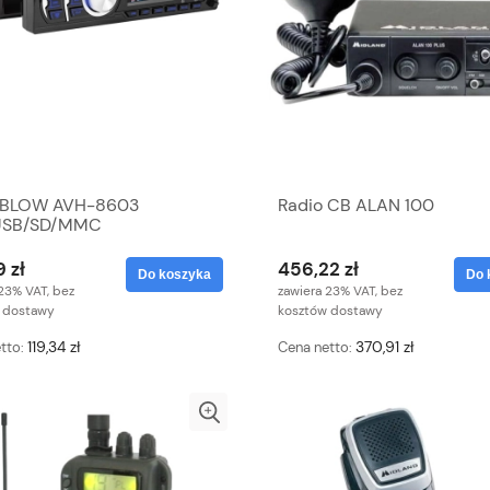
 BLOW AVH-8603
Radio CB ALAN 100
USB/SD/MMC
 zł
456,22 zł
Do koszyka
Do 
23% VAT, bez
zawiera 23% VAT, bez
 dostawy
kosztów dostawy
119,34 zł
370,91 zł
tto:
Cena netto: