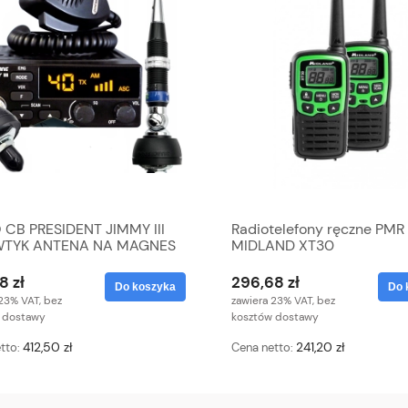
 CB PRESIDENT JIMMY III
Radiotelefony ręczne PMR
WTYK ANTENA NA MAGNES
MIDLAND XT30
8 zł
296,68 zł
Do koszyka
Do 
23% VAT, bez
zawiera 23% VAT, bez
 dostawy
kosztów dostawy
412,50 zł
241,20 zł
tto:
Cena netto: