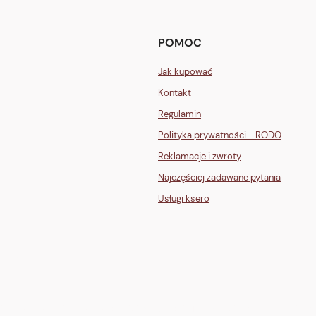
POMOC
Jak kupować
Kontakt
Regulamin
Polityka prywatności - RODO
Reklamacje i zwroty
Najczęściej zadawane pytania
Usługi ksero
GLI">
one" stroke="white" stroke-width="2"/><path d="M12 7v5l3 2" stroke="white" st