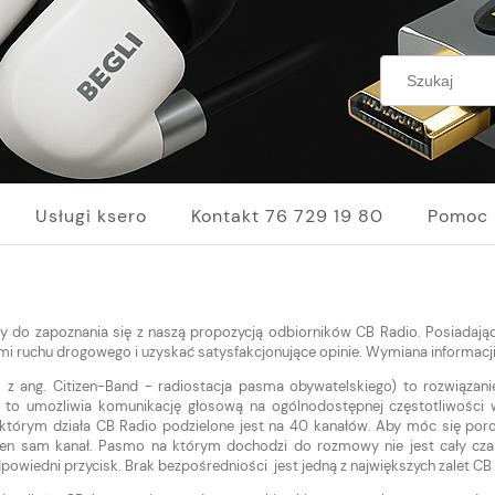
Usługi ksero
Kontakt 76 729 19 80
Pomoc
 do zapoznania się z naszą propozycją odbiorników CB Radio. Posiadając 
mi ruchu drogowego i uzyskać satysfakcjonujące opinie. Wymiana informacji
 z ang. Citizen-Band - radiostacja pasma obywatelskiego) to rozwiąza
e to umożliwia komunikację głosową na ogólnodostępnej częstotliwości
tórym działa CB Radio podzielone jest na 40 kanałów. Aby móc się por
en sam kanał. Pasmo na którym dochodzi do rozmowy nie jest cały czas
powiedni przycisk. Brak bezpośredniości jest jedną z największych zalet CB 