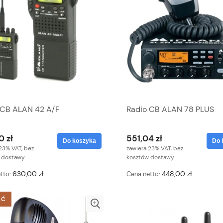
 CB ALAN 42 A/F
Radio CB ALAN 78 PLUS
0 zł
551,04 zł
Do koszyka
Do 
23% VAT, bez
zawiera 23% VAT, bez
 dostawy
kosztów dostawy
630,00 zł
448,00 zł
tto:
Cena netto:
ŚĆ