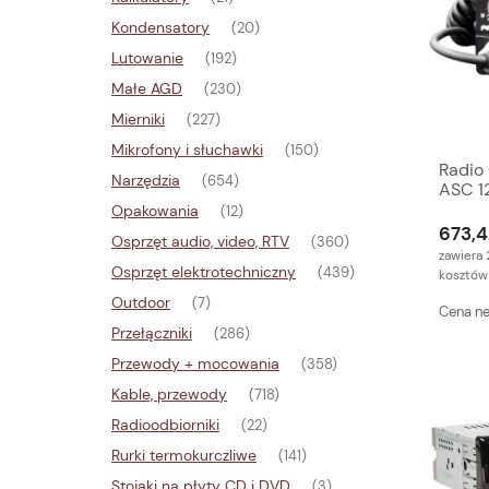
Kondensatory
(20)
Lutowanie
(192)
Małe AGD
(230)
Mierniki
(227)
Mikrofony i słuchawki
(150)
Radio 
Narzędzia
(654)
ASC 1
Opakowania
(12)
673,4
Osprzęt audio, video, RTV
(360)
zawiera 
Osprzęt elektrotechniczny
(439)
kosztów
Outdoor
(7)
Cena ne
Przełączniki
(286)
Przewody + mocowania
(358)
Kable, przewody
(718)
Radioodbiorniki
(22)
Rurki termokurczliwe
(141)
Stojaki na płyty CD i DVD
(3)