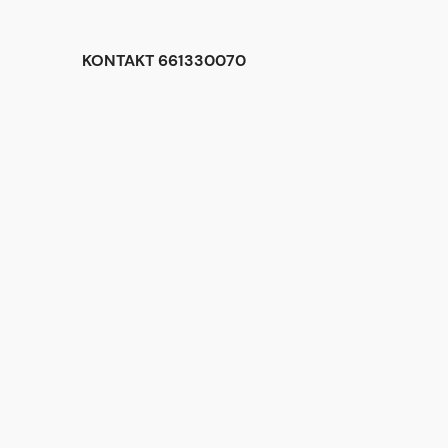
KONTAKT 661330070
<div class="begli-tiles" aria-label="Dlaczego warto wybrać BE
<div class="tile t1">
<div class="ico" aria-hidden="true">
<!-- zegar -->
<svg viewBox="0 0 24 24"><circle cx="12" cy="12" r="9" fill="n