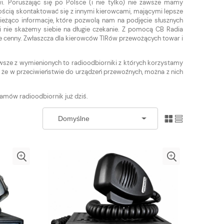
. Poruszając się po Polsce (i nie tylko) nie zawsze mamy
wością skontaktować się z innymi kierowcami, mającymi lepsze
ieżąco informacje, które pozwolą nam na podjęcie słusznych
 nie skażemy siebie na długie czekanie. Z pomocą CB Radia
le cenny. Zwłaszcza dla kierowców TIRów przewożących towar i
wsze z wymienionych to radioodbiorniki z których korzystamy
to, że w przeciwieństwie do urządzeń przewoźnych, można z nich
zamów radioodbiornik już dziś.