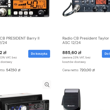
CB PRESIDENT Barry II
Radio CB President Taylor
2/24
ASC 12/24
2 zł
885,60 zł
Do koszyka
Do 
23% VAT, bez
zawiera 23% VAT, bez
 dostawy
kosztów dostawy
547,50 zł
720,00 zł
tto:
Cena netto: