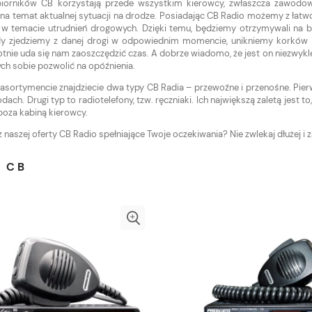
iorników CB korzystają przede wszystkim kierowcy, zwłaszcza zawodowi
 na temat aktualnej sytuacji na drodze. Posiadając CB Radio możemy z łat
 w temacie utrudnień drogowych. Dzięki temu, będziemy otrzymywali na b
dy zjedziemy z danej drogi w odpowiednim momencie, unikniemy korków i
otnie uda się nam zaoszczędzić czas. A dobrze wiadomo, że jest on niezwyk
ch sobie pozwolić na opóźnienia.
sortymencie znajdziecie dwa typy CB Radia – przewoźne i przenośne. Pier
ch. Drugi typ to radiotelefony, tzw. ręczniaki. Ich największą zaletą jest 
poza kabiną kierowcy.
naszej oferty CB Radio spełniające Twoje oczekiwania? Nie zwlekaj dłużej i 
 CB