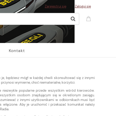
Zarejestruj się
Zaloguj się
Kontakt
je, będziesz mógł w każdej chwili skonsultować się z innymi
 przynosi wymierne, choć niematerialne, korzyści.
nie niezwykle popularne przede wszystkim wśród kierowców.
 wszystkim osobom znajdującym się w określonym zasięgu.
ozumiewać z innymi użytkownikami w odbiornikach musi być
 włączone. Aby je uruchomić i przekazać komunikat należy
Radia.