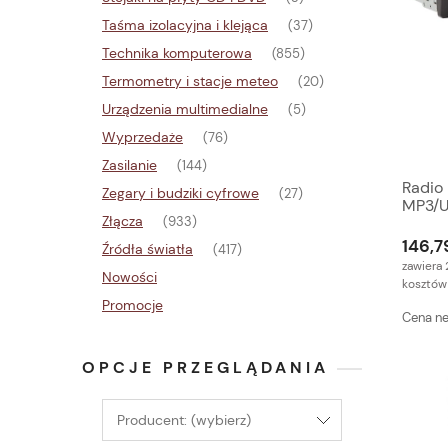
Taśma izolacyjna i klejąca
(37)
Technika komputerowa
(855)
Termometry i stacje meteo
(20)
Urządzenia multimedialne
(5)
Wyprzedaże
(76)
Zasilanie
(144)
Radio
Zegary i budziki cyfrowe
(27)
MP3/
Złącza
(933)
146,79
Źródła światła
(417)
zawiera 
Nowości
kosztów
Promocje
Cena ne
OPCJE PRZEGLĄDANIA
Producent: (wybierz)