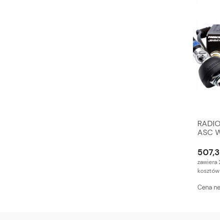
RADIO
ASC 
507,3
zawiera 
kosztów
Cena ne