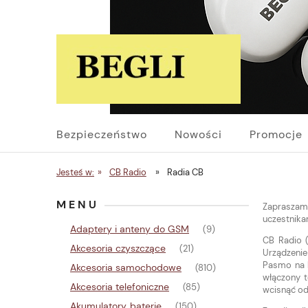
Bezpieczeństwo
Nowości
Promocje
Jesteś w:
»
CB Radio
»
Radia CB
MENU
Zapraszamy
uczestnika
Adaptery i anteny do GSM
(9)
CB Radio (
Akcesoria czyszczące
(21)
Urządzeni
Pasmo na k
Akcesoria samochodowe
(810)
włączony t
Akcesoria telefoniczne
(85)
wcisnąć od
Akumulatory, baterie
(150)