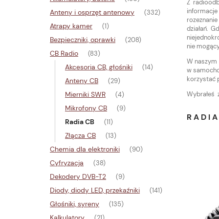
Z radioodb
informacje
Anteny i osprzęt antenowy
(332)
rozeznanie
Atrapy kamer
(1)
działań. G
niejednokr
Bezpieczniki, oprawki
(208)
nie mogący
CB Radio
(83)
W naszym a
Akcesoria CB, głośniki
(14)
w samochoda
korzystać 
Anteny CB
(29)
Mierniki SWR
Wybrałeś z 
(4)
Mikrofony CB
(9)
RADIA
Radia CB
(11)
Złącza CB
(13)
Chemia dla elektroniki
(90)
Cyfryzacja
(38)
Dekodery DVB-T2
(9)
Diody, diody LED, przekaźniki
(141)
Głośniki, syreny
(135)
Kalkulatory
(21)