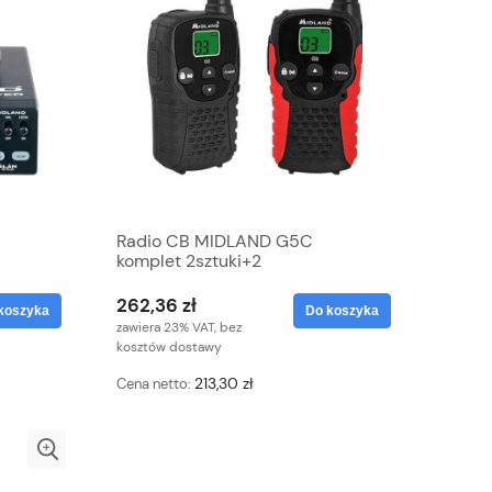
Radio CB MIDLAND G5C
komplet 2sztuki+2
ładowarki+akumulatorki+Baby
Sitter
262,36 zł
koszyka
Do koszyka
zawiera 23% VAT, bez
kosztów dostawy
213,30 zł
Cena netto: