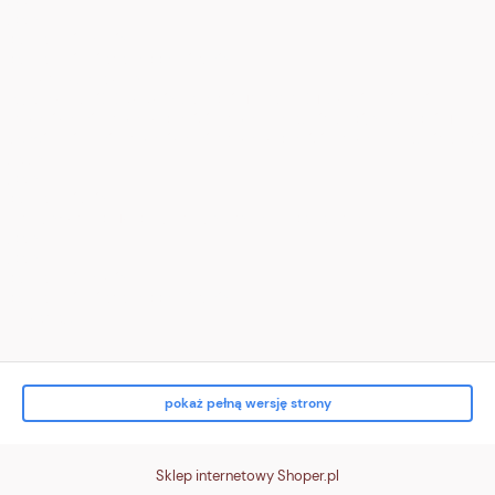
</div>
<div class="tile t3">
<div class="ico" aria-hidden="true">
<!-- zwrot (pętla) -->
<svg viewBox="0 0 24 24"><path d="M16 8a6 6 0 1 0 4 6" fill="none"
stroke="white" stroke-width="2" stroke-linecap="round"/><path d="M16
3v5h5" fill="none" stroke="white" stroke-width="2" stroke-linecap="round"/>
</svg>
</div>
<div class="txt">
<strong>Zwrot do 14 dni</strong><br> bez podania przyczyny
</div>
</div>
<div class="tile t4">
<div class="ico" aria-hidden="true">
<!-- karta/p
pokaż pełną wersję strony
Sklep internetowy Shoper.pl