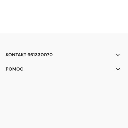
KONTAKT 661330070
POMOC
<div class="begli-tiles" aria-label="Dlaczego warto wybrać BEGLI">
<div class="tile t1">
<div class="ico" aria-hidden="true">
<!-- zegar -->
<svg viewBox="0 0 24 24"><circle cx="12" cy="12" r="9" fill="none"
stroke="white" stroke-width="2"/><path d="M12 7v5l3 2" stroke="white"