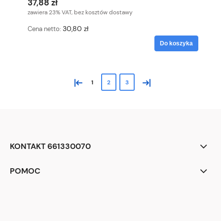
37,88 zł
zawiera 23% VAT, bez kosztów dostawy
30,80 zł
Cena netto:
Do koszyka
«
»
1
2
3
KONTAKT 661330070
POMOC