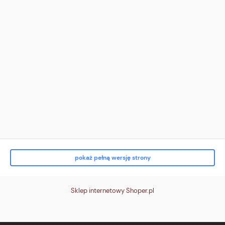
<div class="ico" aria-hidden="true">
<!-- zwrot (pętla) -->
<svg viewBox="0 0 24 24"><path d="M16 8a6 6 0 1 0 4 6" fill="none"
stroke="white" stroke-width="2" stroke-linecap="round"/><path d="M16
3v5h5" fill="none" stroke="white" stroke-width="2" stroke-linecap="round"/>
</svg>
</div>
<div class="txt">
<strong>Zwrot do 14 dni</strong><br> bez podania przyczyny
</div>
</div>
<div class="tile t4">
<div class="ico" aria-hidden="true">
<!-- karta/p
pokaż pełną wersję strony
Sklep internetowy Shoper.pl