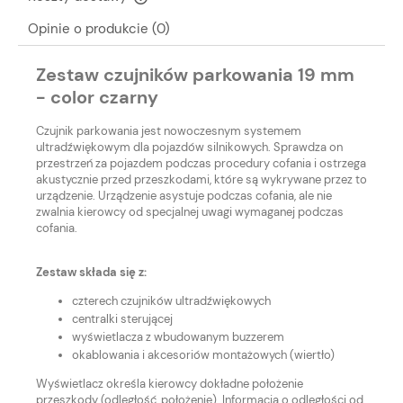
Cena nie zawiera ewentualnych kosztów płatności
Opinie o produkcie (0)
Zestaw czujników parkowania 19 mm
- color czarny
Czujnik parkowania jest nowoczesnym systemem
ultradźwiękowym dla pojazdów silnikowych. Sprawdza on
przestrzeń za pojazdem podczas procedury cofania i ostrzega
akustycznie przed przeszkodami, które są wykrywane przez to
urządzenie. Urządzenie asystuje podczas cofania, ale nie
zwalnia kierowcy od specjalnej uwagi wymaganej podczas
cofania.
Zestaw składa się z:
czterech czujników ultradźwiękowych
centralki sterującej
wyświetlacza z wbudowanym buzzerem
okablowania i akcesoriów montażowych (wiertło)
Wyświetlacz określa kierowcy dokładne położenie
przeszkody (odległość, położenie). Informacja o odległości od