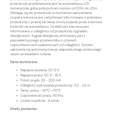
przeszkody przedstawiona jest na wyświetlaczu LCD
numerycznie, gdzie pole pomiaru wynosi od 0,0m do 2,5m .
Zbliżając się do przeszkody w momencie uaktywnienia
czujnika, kierowca jest natychmiast informowany o położeniu
przeszkody z prawej lub lewej strony pojazdu przez kolorowe
kontrolki na wyświetlaczu. Dodatkowo kierowca jest
informowany o odległości od przeszkody sygnałem
dźwiękowym. Sygnał dźwiękowy emitowany jest z
piezoelektrycznego przetwornika o czterech
częstotliwościach uzależnionych od odległości. System
uaktywnia się automatycznie po włączeniu biegu wstecznego
razem ze światłami cofania.
Dane techniczne:
Napięcie zasilania: DC 12 V
Napięcie pracy: DC 9 - 16 V
Pobór prądu: 20 - 200 mA
Odległość wykrywania przeszkody: 0,3 - 2,5 m
Temp. pracy: -30°C~+70°C
Częstotliwość pracy: 40 Khz
Liczba czujników : 4 sztuki
Strefy pomiarów :