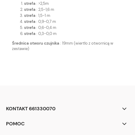
strefa
: >2,5m
strefa
: 2,5-1,6 m
strefa
: 1,5-1 m
strefa
: 0,9-0,7 m
strefa
: 0,6-0,4 m
strefa
: 0,3-0,0 m
Średnica otworu czujnika
: 19mm (wiertło z otwornicą w
zestawie)
KONTAKT 661330070
POMOC