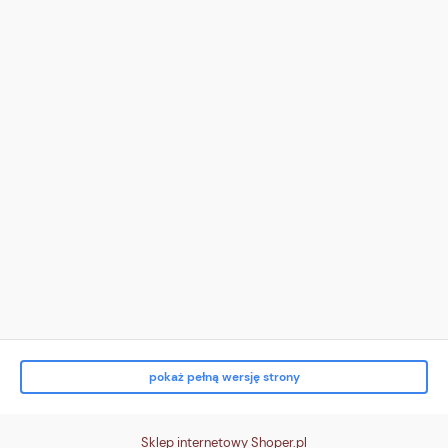
</div>
</div>
<div class="tile t3">
<div class="ico" aria-hidden="true">
<!-- zwrot (pętla) -->
<svg viewBox="0 0 24 24"><path d="M16 8a6 6 0 1 0 4 6" fill="none"
stroke="white" stroke-width="2" stroke-linecap="round"/><path d="M16
3v5h5" fill="none" stroke="white" stroke-width="2" stroke-linecap="round"/>
</svg>
</div>
<div class="txt">
<strong>Zwrot do 14 dni</strong><br> bez podania przyczyny
</div>
</div>
<div class="tile t4">
<div class="ico" aria-hidden="true">
<!-- karta/p
pokaż pełną wersję strony
Sklep internetowy Shoper.pl