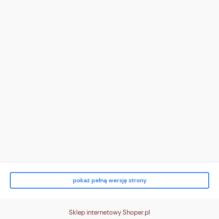
</div>
</div>
<div class="tile t3">
<div class="ico" aria-hidden="true">
<!-- zwrot (pętla) -->
<svg viewBox="0 0 24 24"><path d="M16 8a6 6 0 1 0 4 6" fill="none"
stroke="white" stroke-width="2" stroke-linecap="round"/><path d="M16
3v5h5" fill="none" stroke="white" stroke-width="2" stroke-linecap="round"/>
</svg>
</div>
<div class="txt">
<strong>Zwrot do 14 dni</strong><br> bez podania przyczyny
</div>
</div>
<div class="tile t4">
<div class="ico" aria-hidden="true">
<!-- karta/p
pokaż pełną wersję strony
Sklep internetowy Shoper.pl