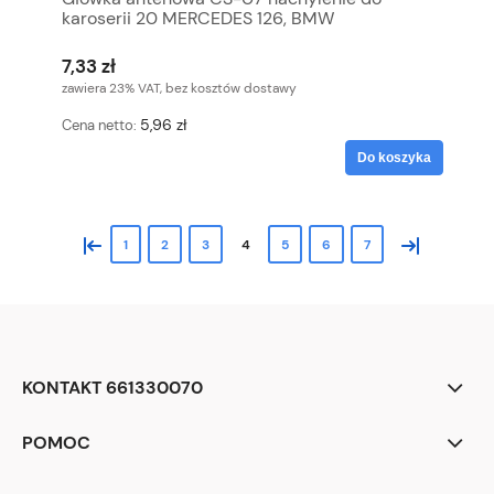
karoserii 20 MERCEDES 126, BMW
7,33 zł
zawiera 23% VAT, bez kosztów dostawy
5,96 zł
Cena netto:
Do koszyka
«
»
1
2
3
4
5
6
7
KONTAKT 661330070
POMOC