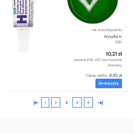
na wyczerpaniu
Wysyłka w:
24h
10,21 zł
zawiera 23% VAT, bez kosztów
dostawy
Cena netto:
8,30 zł
Do koszyka
«
»
1
2
3
4
5