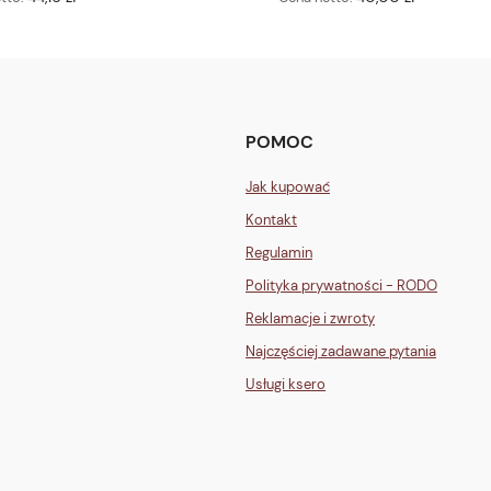
POMOC
Jak kupować
Kontakt
Regulamin
Polityka prywatności - RODO
Reklamacje i zwroty
Najczęściej zadawane pytania
Usługi ksero
GLI">