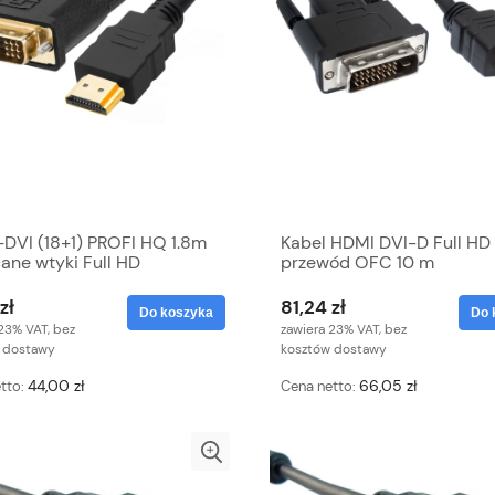
DVI (18+1) PROFI HQ 1.8m
Kabel HDMI DVI-D Full HD
ane wtyki Full HD
przewód OFC 10 m
owany kabel
zł
81,24 zł
Do koszyka
Do 
23% VAT, bez
zawiera 23% VAT, bez
 dostawy
kosztów dostawy
44,00 zł
66,05 zł
tto:
Cena netto: