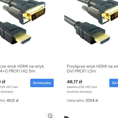
ącze wtyk HDMI na wtyk
Przyłącze wtyk HDMI na w
24+1) PROFi HQ 5m
DVI PROFi 1.2m
 zł
46,17 zł
Do koszyka
Do 
23% VAT, bez
zawiera 23% VAT, bez
 dostawy
kosztów dostawy
45,12 zł
37,54 zł
tto:
Cena netto: