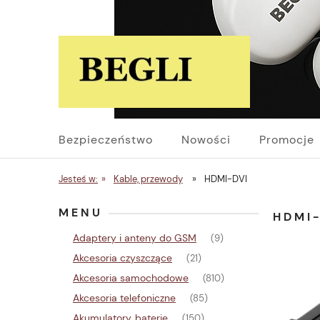
Bezpieczeństwo
Nowości
Promocje
Jesteś w:
»
Kable, przewody
»
HDMI-DVI
MENU
HDMI
Adaptery i anteny do GSM
(9)
Akcesoria czyszczące
(21)
Akcesoria samochodowe
(810)
Akcesoria telefoniczne
(85)
Akumulatory, baterie
(150)