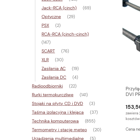
Jack-RCA (cinch)
(69)
Optyczne
(29)
PSX
(2)
RCA-RCA (cinch-cinch)
(147)
SCART
(76)
XLR
(30)
Zasilania AC
(19)
Zasilania DC
(4)
Radioodbiorniki
(22)
Przył
DVI P
Rurki termokurczliwe
(141)
Stojaki na płyty CD i DVD
(3)
153,5
Taśma izolacyjna i klejąca
(37)
zawiera 
kosztów
Technika komputerowa
(855)
Cena ne
Termometry i stacje meteo
(20)
Urządzenia multimedialne
(5)