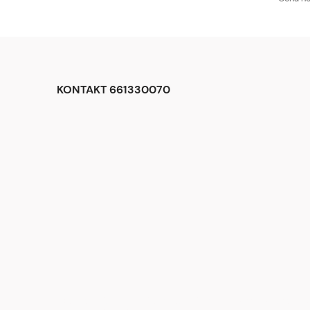
KONTAKT 661330070
<div class="begli-tiles" aria-label="Dlaczego warto wybrać BE