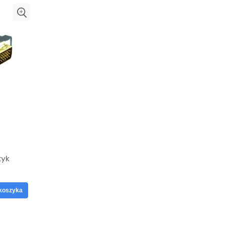
tyk
koszyka