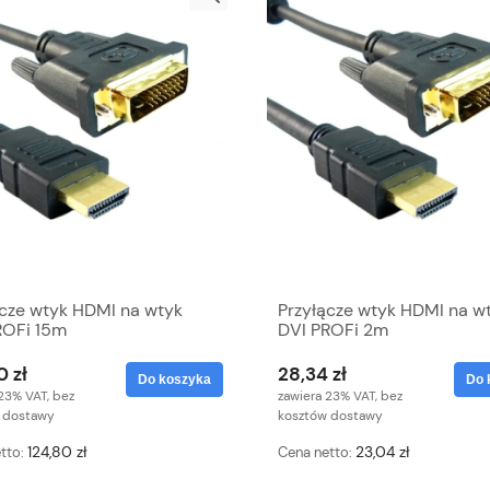
ącze wtyk HDMI na wtyk
Przyłącze wtyk HDMI na w
ROFi 15m
DVI PROFi 2m
0 zł
28,34 zł
Do koszyka
Do 
23% VAT, bez
zawiera 23% VAT, bez
 dostawy
kosztów dostawy
124,80 zł
23,04 zł
tto:
Cena netto: