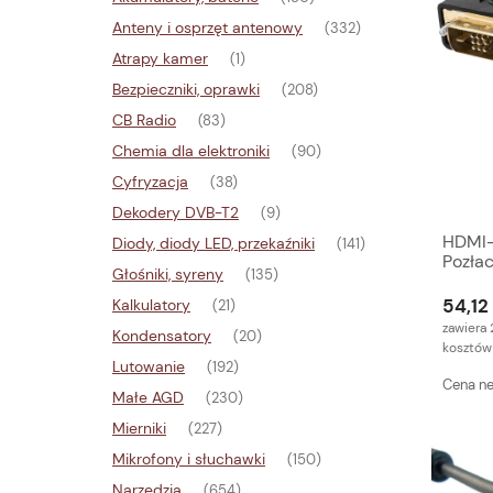
Anteny i osprzęt antenowy
(332)
Atrapy kamer
(1)
Bezpieczniki, oprawki
(208)
CB Radio
(83)
Chemia dla elektroniki
(90)
Cyfryzacja
(38)
Dekodery DVB-T2
(9)
HDMI–
Diody, diody LED, przekaźniki
(141)
Pozłac
Głośniki, syreny
(135)
Ekran
54,12 
Kalkulatory
(21)
zawiera 
Kondensatory
(20)
kosztów
Lutowanie
(192)
Cena ne
Małe AGD
(230)
Mierniki
(227)
Mikrofony i słuchawki
(150)
Narzędzia
(654)