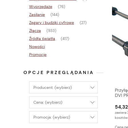
Wyprzedaże
(76)
Zasilanie
(144)
Zegary i budziki cyfrowe
(27)
Złącza
(933)
Źródła światła
(417)
Nowości
Promocje
OPCJE PRZEGLĄDANIA
Producent: (wybierz)
Przył
DVI P
Cena: (wybierz)
54,32
zawiera 
Promocja: (wybierz)
kosztów
Cena ne