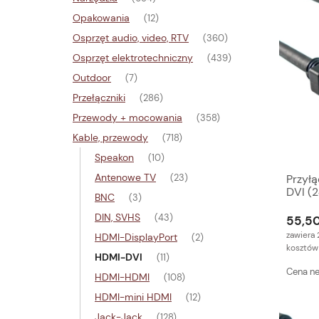
Opakowania
(12)
Osprzęt audio, video, RTV
(360)
Osprzęt elektrotechniczny
(439)
Outdoor
(7)
Przełączniki
(286)
Przewody + mocowania
(358)
Kable, przewody
(718)
Speakon
(10)
Antenowe TV
Przył
(23)
DVI (
BNC
(3)
DIN, SVHS
(43)
55,50
zawiera 
HDMI-DisplayPort
(2)
kosztów
HDMI-DVI
(11)
Cena ne
HDMI-HDMI
(108)
HDMI-mini HDMI
(12)
Jack-Jack
(128)