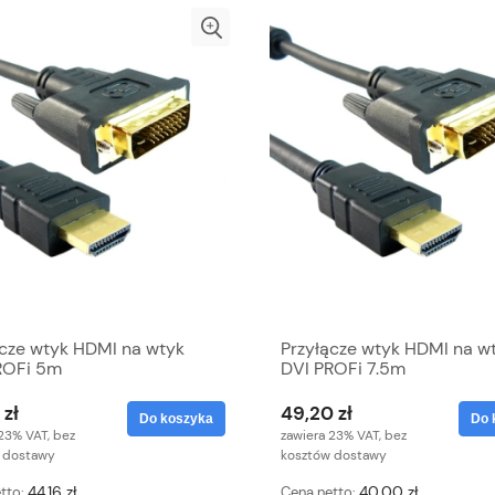
ącze wtyk HDMI na wtyk
Przyłącze wtyk HDMI na w
ROFi 5m
DVI PROFi 7.5m
 zł
49,20 zł
Do koszyka
Do 
23% VAT, bez
zawiera 23% VAT, bez
 dostawy
kosztów dostawy
44,16 zł
40,00 zł
tto:
Cena netto: