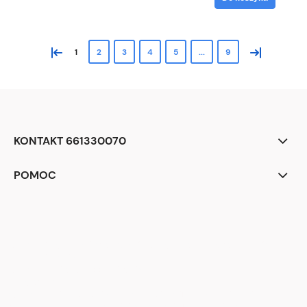
«
»
1
2
3
4
5
...
9
KONTAKT 661330070
POMOC
<div class="begli-tiles" aria-label="Dlaczego warto wybrać BEGLI">
<div class="tile t1">
<div class="ico" aria-hidden="true">
<!-- zegar -->
<svg viewBox="0 0 24 24"><circle cx="12" cy="12" r="9" fill="none"
stroke="white" stroke-width="2"/><path d="M12 7v5l3 2" stroke="white"