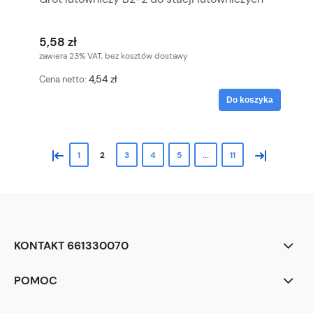
5,58 zł
zawiera 23% VAT, bez kosztów dostawy
4,54 zł
Cena netto:
Do koszyka
«
»
1
2
3
4
5
...
11
KONTAKT 661330070
POMOC