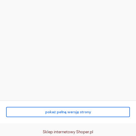
</div>
</div>
<div class="tile t3">
<div class="ico" aria-hidden="true">
<!-- zwrot (pętla) -->
<svg viewBox="0 0 24 24"><path d="M16 8a6 6 0 1 0 4 6" fill="none"
stroke="white" stroke-width="2" stroke-linecap="round"/><path d="M16
3v5h5" fill="none" stroke="white" stroke-width="2" stroke-linecap="round"/>
</svg>
</div>
<div class="txt">
<strong>Zwrot do 14 dni</strong><br> bez podania przyczyny
</div>
</div>
<div class="tile t4">
<div class="ico" aria-hidden="true">
<!-- karta/p
pokaż pełną wersję strony
Sklep internetowy Shoper.pl