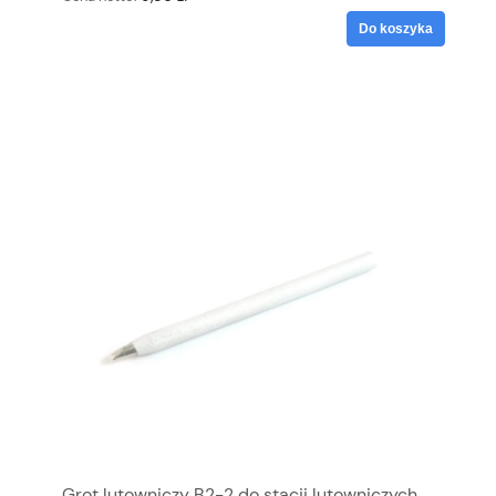
Do koszyka
Grot lutowniczy B2-2 do stacji lutowniczych