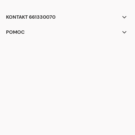
KONTAKT 661330070
POMOC
<div class="begli-tiles" aria-label="Dlaczego warto wybrać BEGLI">
<div class="tile t1">
<div class="ico" aria-hidden="true">
<!-- zegar -->
<svg viewBox="0 0 24 24"><circle cx="12" cy="12" r="9" fill="none"
stroke="white" stroke-width="2"/><path d="M12 7v5l3 2" stroke="white"
stroke-width="2" fill="none" stroke-linecap="round"/></svg>
</div>
<div class="txt">
<strong>Realizacja zamówienia</strong><br> w 24 h
</div>
</div>
<div class="tile t2">
<div class="ico" aria-hidden="true">