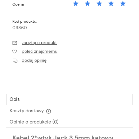
Ocena:
Kod produktu:
09860
zapytaj o produkt
poleć znajomemu
dodaj opinię
Opis
Koszty dostawy
Cena nie zawiera ewentualnych kosztów płatności
Opinie o produkcie (0)
Kabel 2*wtyk Jack 3,5mm kątowy