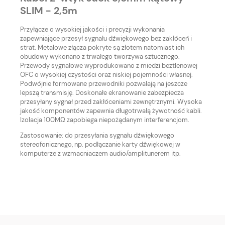
SLIM - 2,5m
Przyłącze o wysokiej jakości i precyzji wykonania
zapewniające przesył sygnału dźwiękowego bez zakłóceń i
strat. Metalowe złącza pokryte są złotem natomiast ich
obudowy wykonano z trwałego tworzywa sztucznego.
Przewody sygnałowe wyprodukowano z miedzi beztlenowej
OFC o wysokiej czystości oraz niskiej pojemności własnej.
Podwójnie formowane przewodniki pozwalają na jeszcze
lepszą transmisję. Doskonałe ekranowanie zabezpiecza
przesyłany sygnał przed zakłóceniami zewnętrznymi. Wysoka
jakość komponentów zapewnia długotrwałą żywotność kabli.
Izolacja 100MΩ zapobiega niepożądanym interferencjom.
Zastosowanie: do przesyłania sygnału dźwiękowego
stereofonicznego, np. podłączanie karty dźwiękowej w
komputerze z wzmacniaczem audio/amplitunerem itp.