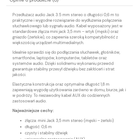
Przedłużacz audio Jack 3.5 mm stereo o długości 0,6 m to
praktyczne i wygodne rozwiązanie do wydłużenia połączenia
słuchawkowego lub sygnału audio. Kabel wyposażony jest w
standardowe złącza mini jack 3,5 mm – wtyk (męski) oraz
gniazdo (żeńskie), co zapewnia szeroką kompatybilność z
większością urządzeń multimedialnych.
Idealnie sprawdzi się do podłączania słuchawek, głośników,
smartfonów, laptopów, komputerów, tabletów oraz
systemów audio. Dzięki solidnemu wykonaniu przewód
gwarantuje stabilny przesył dźwięku bez zakłóceń i strat
jakości.
Elastyczna konstrukcja oraz optymalna długość 1,8 m
zapewniają wygodę użytkowania zarówno w domu, biurze, jak i
w podróży. To niezawodny kabel AUX do codziennych
zastosowań audio.
Najważniejsze cechy:
złącza: mini Jack 3,5 mm stereo (męski – żeński)
długość: 0,6 m
czysty i stabilny dźwięk