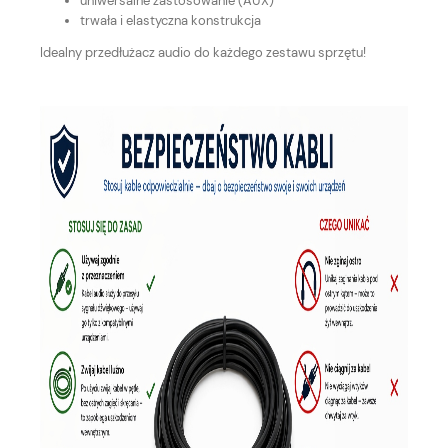
uniwersalne zastosowanie (AUX)
trwała i elastyczna konstrukcja
Idealny przedłużacz audio do każdego zestawu sprzętu!