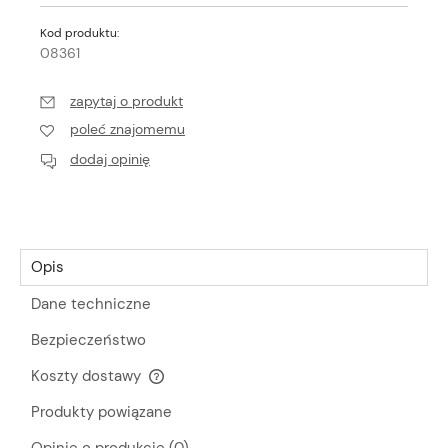
Kod produktu:
08361
zapytaj o produkt
poleć znajomemu
dodaj opinię
Opis
Dane techniczne
Bezpieczeństwo
Koszty dostawy
Cena nie zawiera ewentualnych kosztów płatności
Produkty powiązane
Opinie o produkcie (0)