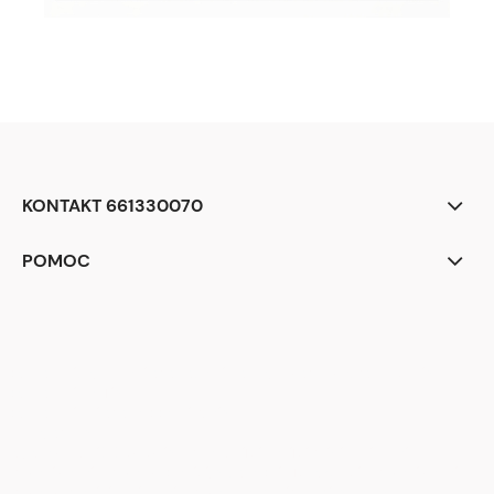
KONTAKT 661330070
POMOC
<div class="begli-tiles" aria-label="Dlaczego warto wybrać BEGLI">
<div class="tile t1">
<div class="ico" aria-hidden="true">
<!-- zegar -->
<svg viewBox="0 0 24 24"><circle cx="12" cy="12" r="9" fill="none"
stroke="white" stroke-width="2"/><path d="M12 7v5l3 2" stroke="white"
stroke-width="2" fill="none" stroke-linecap="round"/></svg>