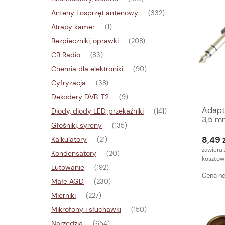
Anteny i osprzęt antenowy
(332)
Atrapy kamer
(1)
Bezpieczniki, oprawki
(208)
CB Radio
(83)
Chemia dla elektroniki
(90)
Cyfryzacja
(38)
Dekodery DVB-T2
(9)
Adapte
Diody, diody LED, przekaźniki
(141)
3,5 m
Głośniki, syreny
(135)
Instr
8,49 
Kalkulatory
(21)
zawiera 
Kondensatory
(20)
kosztów
Lutowanie
(192)
Cena ne
Małe AGD
(230)
Mierniki
(227)
Mikrofony i słuchawki
(150)
Narzędzia
(654)