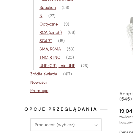
Speakon
(58)
N
(27)
Optyczne
(9)
RCA (cinch)
(66)
SCART
(15)
SMA, RSMA
(53)
TNC, RTNC
(20)
UHF (CB) , miniUHF
(26)
Źródła światła
(417)
Nowości
Promocje
Adapt
(545)
OPCJE PRZEGLĄDANIA
19,04 
zawiera 
kosztów
Producent: (wybierz)
Cena ne