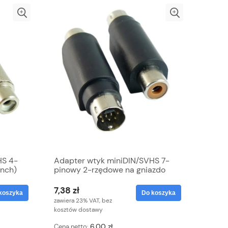
HS 4-
Adapter wtyk miniDIN/SVHS 7-
inch)
pinowy 2-rzędowe na gniazdo
RCA (cinch)
7,38 zł
koszyka
Do koszyka
zawiera 23% VAT, bez
kosztów dostawy
6,00 zł
Cena netto: