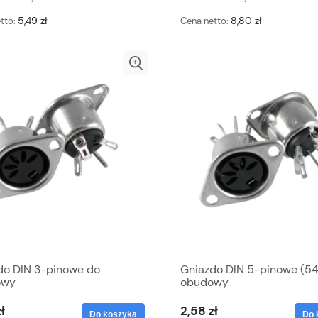
5,49 zł
8,80 zł
tto:
Cena netto:
do DIN 3-pinowe do
Gniazdo DIN 5-pinowe (54
owy
obudowy
ł
2,58 zł
Do koszyka
Do 