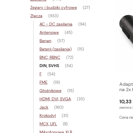
Zegary i budziki cyfrowe
(27)
Złącza
(933)
AC - DC zasilania
(94)
Antenowe
(45)
Banan
(57)
Baterii (zasilania)
(15)
BNC, RBNC
(72)
DIN, SVHS
(54)
F
(54)
FME
(19)
Adapt
na 2x 
Głośnikowe
(15)
Video
HDMI, DVI, SVGA
(35)
10,33 
Jack
(160)
zawiera
Krokodyl
(31)
Cena ne
MCX, UFL
(8)
Mikrofonowe XLR,