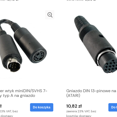
er wtyk miniDIN/SVHS 7-
Gniazdo DIN 13-pinowe na
y typ A na gniazdo
(ATARI)
IN/SVHS 4-pinowe
ł
10,82 zł
Do koszyka
Do 
23% VAT, bez
zawiera 23% VAT, bez
 dostawy
kosztów dostawy