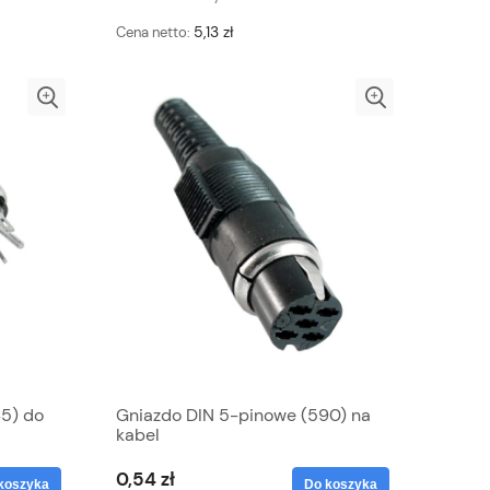
5,13 zł
Cena netto:
5) do
Gniazdo DIN 5-pinowe (590) na
kabel
0,54 zł
koszyka
Do koszyka