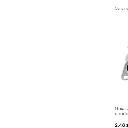
Cena ne
Gniaz
obud
2,48 z