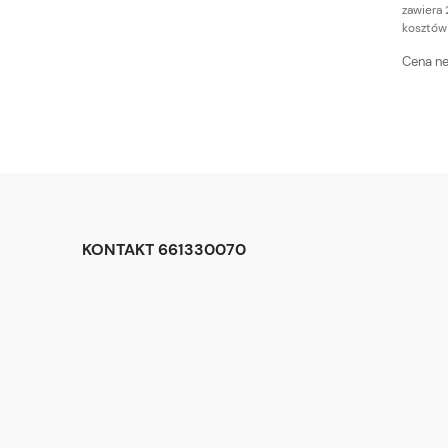
zawiera 
kosztów
Cena ne
KONTAKT 661330070