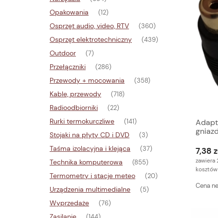
Opakowania
(12)
Osprzęt audio, video, RTV
(360)
Osprzęt elektrotechniczny
(439)
Outdoor
(7)
Przełączniki
(286)
Przewody + mocowania
(358)
Kable, przewody
(718)
Radioodbiorniki
(22)
Rurki termokurczliwe
Adapt
(141)
gniaz
Stojaki na płyty CD i DVD
(3)
Taśma izolacyjna i klejąca
(37)
7,38 z
zawiera 
Technika komputerowa
(855)
kosztów
Termometry i stacje meteo
(20)
Cena ne
Urządzenia multimedialne
(5)
Wyprzedaże
(76)
Zasilanie
(144)