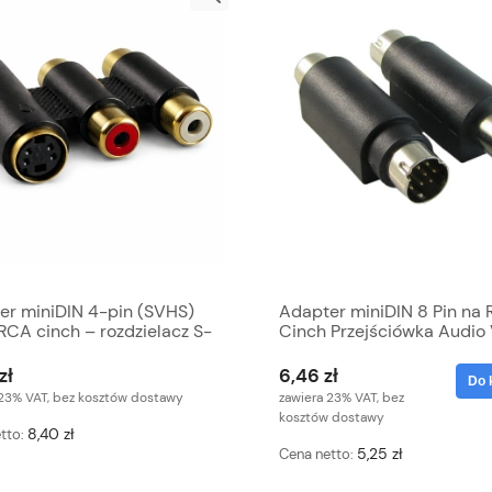
er miniDIN 4-pin (SVHS)
Adapter miniDIN 8 Pin na
RCA cinch – rozdzielacz S-
Cinch Przejściówka Audio
 AV
S-Video
zł
6,46 zł
Do 
 23% VAT, bez kosztów dostawy
zawiera 23% VAT, bez
kosztów dostawy
8,40 zł
tto:
5,25 zł
Cena netto: