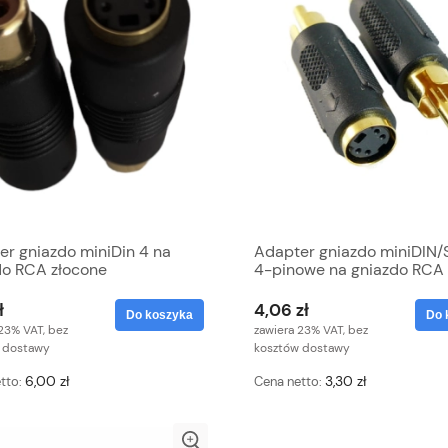
er gniazdo miniDin 4 na
Adapter gniazdo miniDIN
do RCA złocone
4-pinowe na gniazdo RCA
(cinch) złote
ł
4,06 zł
Do koszyka
Do 
23% VAT, bez
zawiera 23% VAT, bez
 dostawy
kosztów dostawy
6,00 zł
3,30 zł
tto:
Cena netto: