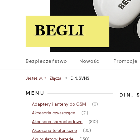
Bezpieczeństwo
Nowości
Promocje
Jesteś w:
»
Złącza
»
DIN, SVHS
MENU
DIN, 
Adaptery i anteny do GSM
(9)
Akcesoria czyszczące
(21)
Akcesoria samochodowe
(810)
Akcesoria telefoniczne
(85)
Akumulatory, baterie
(150)