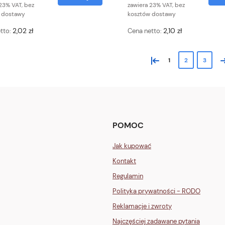
23% VAT, bez
zawiera 23% VAT, bez
 dostawy
kosztów dostawy
2,02 zł
2,10 zł
tto:
Cena netto:
«
»
1
2
3
POMOC
Jak kupować
Kontakt
Regulamin
Polityka prywatności - RODO
Reklamacje i zwroty
Najczęściej zadawane pytania