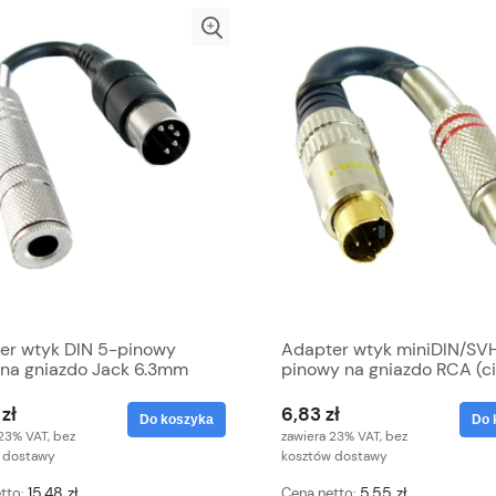
er wtyk DIN 5-pinowy
Adapter wtyk miniDIN/SV
 na gniazdo Jack 6.3mm
pinowy na gniazdo RCA (c
złote
zł
6,83 zł
Do koszyka
Do 
23% VAT, bez
zawiera 23% VAT, bez
 dostawy
kosztów dostawy
15,48 zł
5,55 zł
tto:
Cena netto: