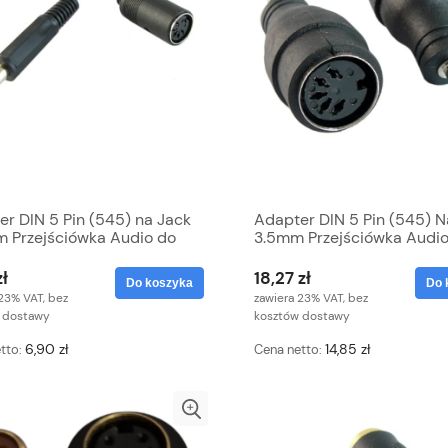
r DIN 5 Pin (545) na Jack
Adapter DIN 5 Pin (545) N
m Przejściówka Audio do
3.5mm Przejściówka Audi
umentów i Sprzętu AV
zł
18,27 zł
Do koszyka
Do 
23% VAT, bez
zawiera 23% VAT, bez
 dostawy
kosztów dostawy
6,90 zł
14,85 zł
tto:
Cena netto: