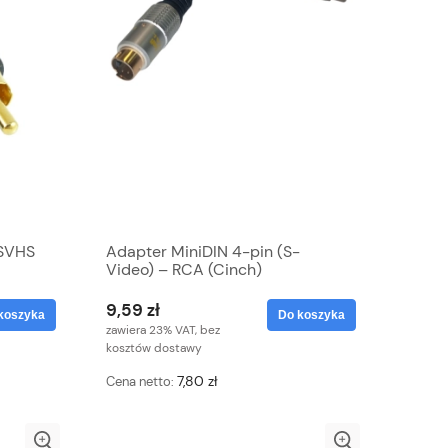
/SVHS
Adapter MiniDIN 4-pin (S-
Video) – RCA (Cinch)
9,59 zł
koszyka
Do koszyka
zawiera 23% VAT, bez
kosztów dostawy
7,80 zł
Cena netto: