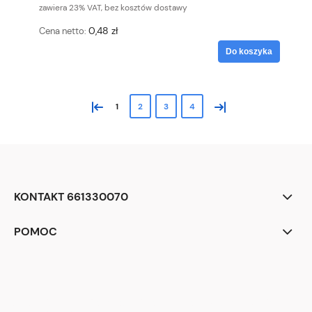
zawiera 23% VAT, bez kosztów dostawy
0,48 zł
Cena netto:
Do koszyka
«
»
1
2
3
4
KONTAKT 661330070
POMOC
<div class="begli-tiles" aria-label="Dlaczego warto wybrać BEGLI">