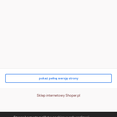
<!-- zwrot (pętla) -->
<svg viewBox="0 0 24 24"><path d="M16 8a6 6 0 1 0 4 6" fill="none"
stroke="white" stroke-width="2" stroke-linecap="round"/><path d="M16
3v5h5" fill="none" stroke="white" stroke-width="2" stroke-linecap="round"/>
</svg>
</div>
<div class="txt">
<strong>Zwrot do 14 dni</strong><br> bez podania przyczyny
</div>
</div>
<div class="tile t4">
<div class="ico" aria-hidden="true">
<!-- karta/p
pokaż pełną wersję strony
Sklep internetowy Shoper.pl