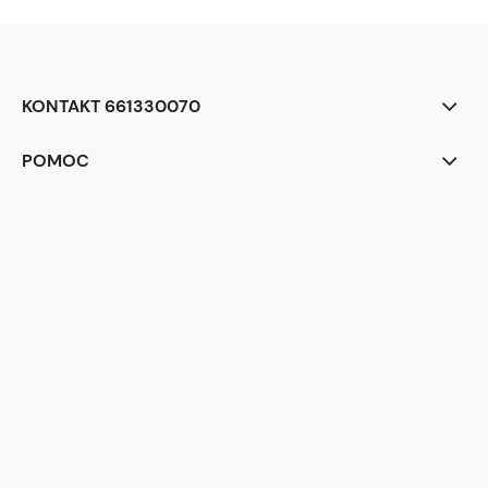
KONTAKT 661330070
POMOC
<div class="begli-tiles" aria-label="Dlaczego warto wybrać BEGLI">
<div class="tile t1">
<div class="ico" aria-hidden="true">
<!-- zegar -->
<svg viewBox="0 0 24 24"><circle cx="12" cy="12" r="9" fill="none"
stroke="white" stroke-width="2"/><path d="M12 7v5l3 2" stroke="white"
stroke-width="2" fill="none" stroke-linecap="round"/></svg>
</div>
<div class="txt">
<strong>Realizacja zamówienia</strong><br> w 24 h
</div>
</div>