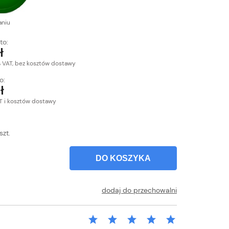
aniu
to:
ł
% VAT, bez kosztów dostawy
o:
ł
T i kosztów dostawy
szt.
DO KOSZYKA
dodaj do przechowalni