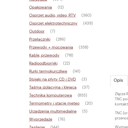
Opakowania
(12)
Osprzęt audio, video, RTV
(360)
Osprzęt elektrotechniczny
(439)
Outdoor
(7)
Przełączniki
(286)
Przewody + mocowania
(358)
Kable, przewody
(718)
Radioodbiorniki
(22)
Rurki termokurczliwe
(141)
Stojaki na płyty CD i DVD
(3)
Opis
Taśma izolacyjna i klejąca
(37)
Złącze 
Technika komputerowa
(855)
TNC pos
Termometry i stacje meteo
(20)
kontakt
Urządzenia multimedialne
(5)
TNC (or
przenos
Wyprzedaże
(76)
Zasilanie
Wymiaro
(144)