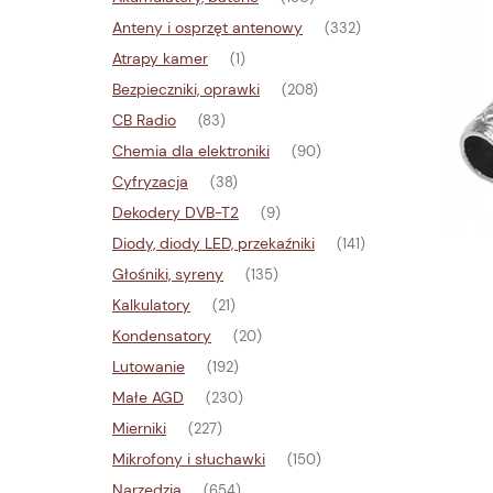
Anteny i osprzęt antenowy
(332)
Atrapy kamer
(1)
Bezpieczniki, oprawki
(208)
CB Radio
(83)
Chemia dla elektroniki
(90)
Cyfryzacja
(38)
Dekodery DVB-T2
(9)
Diody, diody LED, przekaźniki
(141)
Głośniki, syreny
(135)
Kalkulatory
(21)
Kondensatory
(20)
Lutowanie
(192)
Małe AGD
(230)
Mierniki
(227)
Mikrofony i słuchawki
(150)
Narzędzia
(654)