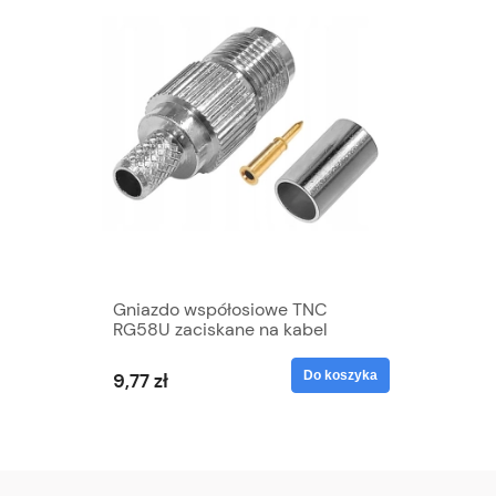
Gniazdo współosiowe TNC
RG58U zaciskane na kabel
Do koszyka
9,77 zł