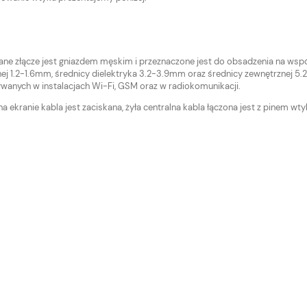
ne złącze jest gniazdem męskim i przeznaczone jest do obsadzenia na ws
nej 1.2-1.6mm, średnicy dielektryka 3.2-3.9mm oraz średnicy zewnętrznej 5.
żywanych w instalacjach Wi-Fi, GSM oraz w radiokomunikacji.
na ekranie kabla jest zaciskana, żyła centralna kabla łączona jest z pinem wty