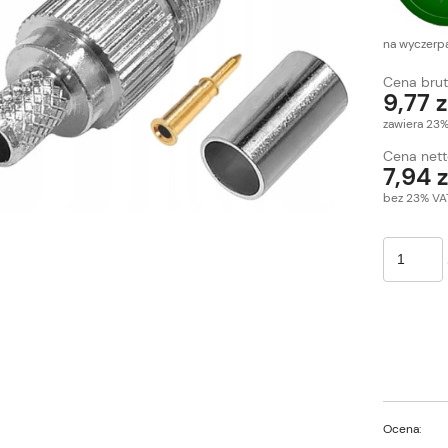
na wyczerp
Cena brut
9,77 z
zawiera 23
Cena nett
7,94 z
bez 23% VA
Ocena: