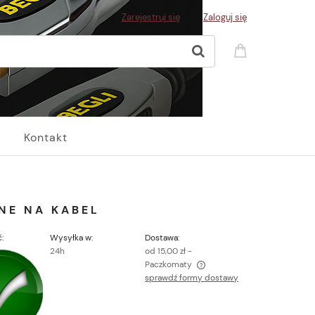
Zarejestruj się
Zaloguj się
Kontakt
NE NA KABEL
:
Wysyłka w:
Dostawa:
24h
od 15,00 zł
-
Paczkomaty
sprawdź formy dostawy
Cena nie zawiera ewentualnych kosztów
płatności