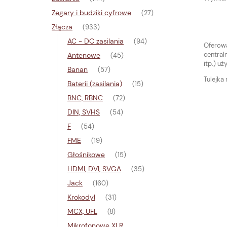
Zegary i budziki cyfrowe
(27)
Złącza
(933)
AC - DC zasilania
(94)
Oferowa
central
Antenowe
(45)
itp.) u
Banan
(57)
Tulejka 
Baterii (zasilania)
(15)
BNC, RBNC
(72)
DIN, SVHS
(54)
F
(54)
FME
(19)
Głośnikowe
(15)
HDMI, DVI, SVGA
(35)
Jack
(160)
Krokodyl
(31)
MCX, UFL
(8)
Mikrofonowe XLR,