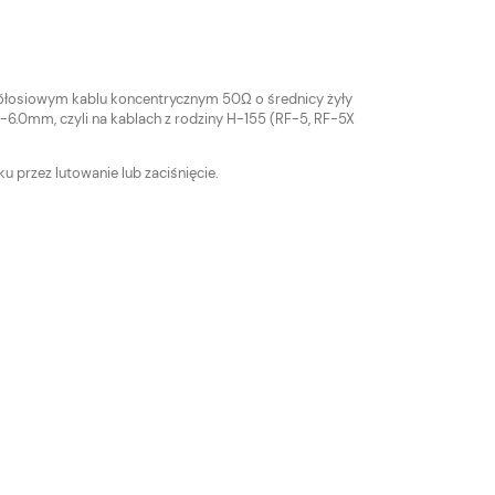
półosiowym kablu koncentrycznym 50Ω o średnicy żyły
2-6.0mm, czyli na kablach z rodziny H-155 (RF-5, RF-5X
ku przez lutowanie lub zaciśnięcie.