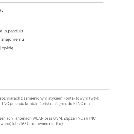
tu:
aj o produkt
ć znajomemu
 opinię
ch rozmiarach z zamienionym stykiem kontaktowym (wtyk
o TNC posiada kontakt żeński zaś gniazdo RTNC ma
dzeniach i antenach WLAN oraz GSM. Złącza TNC i RTNC
sowane) lub 75Ω (stosowane rzadko).