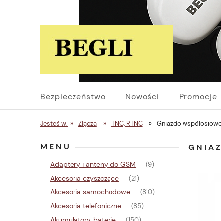
Bezpieczeństwo
Nowości
Promocje
Jesteś w:
»
Złącza
»
TNC, RTNC
»
Gniazdo współosiowe
MENU
GNIA
Adaptery i anteny do GSM
(9)
Akcesoria czyszczące
(21)
Akcesoria samochodowe
(810)
Akcesoria telefoniczne
(85)
Akumulatory, baterie
(150)