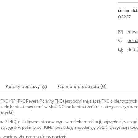
Kod produk
03237
zapyt
pole
dodaj
Koszty dostawy
Opinie o produkcie (0)
RTNC (RP-TNC Revers Polarity TNC) jest odmianą złącza TNC o identyczny
Cena nie zawiera ewentualnych kosztów
iada kontakt męski zaś wtyk RTNC ma kontakt żeński i analogicznie gniazd
płatności
 męski).
az RTNC) jest złączem stosowanym w radiokomunikacji, najczęściej w urzą
zą sygnał w paśmie do 11GHz i posiadają impedancję 50Ω (najczęściej sto
wanie wtyku prezentujemy poniżej: