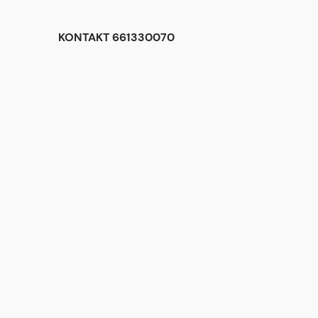
KONTAKT 661330070
<div class="begli-tiles" aria-label="Dlaczego warto wybrać BE
<div class="tile t1">
<div class="ico" aria-hidden="true">
<!-- zegar -->
<svg viewBox="0 0 24 24"><circle cx="12" cy="12" r="9" fill="n
</div>