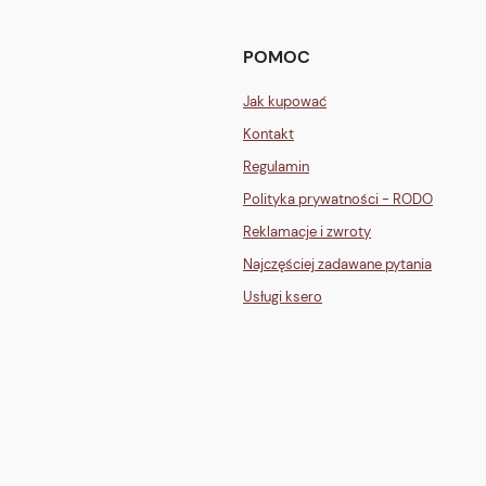
POMOC
Jak kupować
Kontakt
Regulamin
Polityka prywatności - RODO
Reklamacje i zwroty
Najczęściej zadawane pytania
Usługi ksero
GLI">
one" stroke="white" stroke-width="2"/><path d="M12 7v5l3 2" stroke="white" st